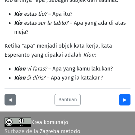
Kio
artinya "apa", sebagai subjek dari kalimat:
Kio
estas tio?
– Apa itu?
Kio
estas sur la tablo?
– Apa yang ada di atas
meja?
Ketika "apa" menjadi objek kata kerja, kata
Esperanto yang dipakai adalah
Kion
:
Kion
vi faras?
– Apa yang kamu lakukan?
Kion
ŝi diris?
– Apa yang ia katakan?
◀︎
Bantuan
▶︎
Krea komunaĵo
Surbaze de la
Zagreba metodo