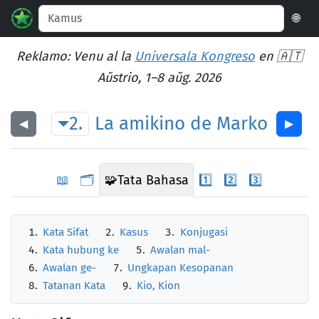
🌐
Reklamo: Venu al la
Universala Kongreso
en 🇦🇹
Aŭstrio, 1–8 aŭg. 2026
2.
La
amikino
de
Marko
◀︎
▶︎
📖
🗂️
🧩
Tata Bahasa
1️⃣
2️⃣
3️⃣
Kata Sifat
Kasus
Konjugasi
Kata hubung ke
Awalan mal-
Awalan ge-
Ungkapan Kesopanan
Tatanan Kata
Kio, Kion