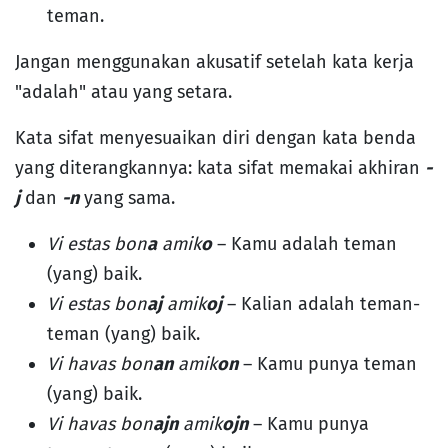
teman.
Jangan menggunakan akusatif setelah kata kerja
"adalah" atau yang setara.
Kata sifat menyesuaikan diri dengan kata benda
yang diterangkannya: kata sifat memakai akhiran
-
j
dan
-n
yang sama.
Vi estas bon
a
amik
o
– Kamu adalah teman
(yang) baik.
Vi estas bon
aj
amik
oj
– Kalian adalah teman-
teman (yang) baik.
Vi havas bon
an
amik
on
– Kamu punya teman
(yang) baik.
Vi havas bon
ajn
amik
ojn
– Kamu punya