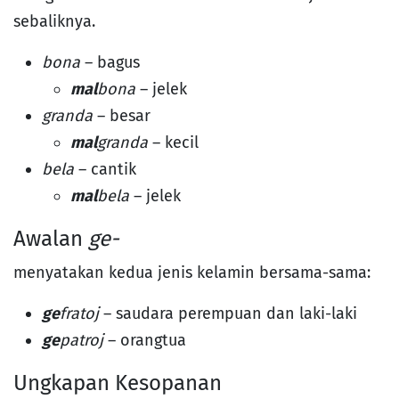
sebaliknya.
bona
– bagus
mal
bona
– jelek
granda
– besar
mal
granda
– kecil
bela
– cantik
mal
bela
– jelek
Awalan
ge-
menyatakan kedua jenis kelamin bersama-sama:
ge
fratoj
– saudara perempuan dan laki-laki
ge
patroj
– orangtua
Ungkapan Kesopanan