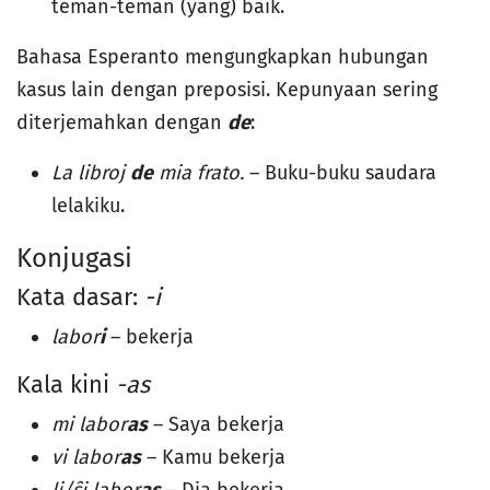
teman-teman (yang) baik.
Bahasa Esperanto mengungkapkan hubungan
kasus lain dengan preposisi. Kepunyaan sering
diterjemahkan dengan
de
:
La libroj
de
mia frato.
– Buku-buku saudara
lelakiku.
Konjugasi
Kata dasar:
-i
labor
i
– bekerja
Kala kini
-as
mi labor
as
– Saya bekerja
vi labor
as
– Kamu bekerja