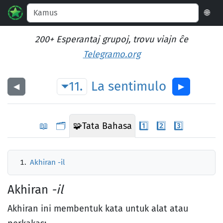
🌐
200+ Esperantaj grupoj, trovu viajn ĉe
Telegramo.org
11.
La
sentimulo
◀︎
▶︎
📖
🗂️
🧩
Tata Bahasa
1️⃣
2️⃣
3️⃣
Akhiran -il
Akhiran
-il
Akhiran ini membentuk kata untuk alat atau