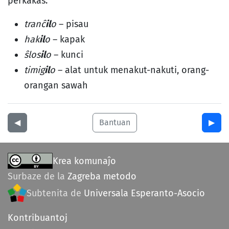
perkakas:
tranĉ
il
o
– pisau
hak
il
o
– kapak
ŝlos
il
o
– kunci
timig
il
o
– alat untuk menakut-nakuti, orang-
orangan sawah
◀︎
Bantuan
▶︎
Krea komunaĵo
Surbaze de la
Zagreba metodo
Subtenita de
Universala Esperanto-Asocio
Kontribuantoj