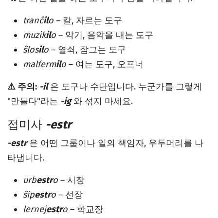
tranĉ
il
o
– 칼, 자르는 도구
muzik
il
o
– 악기, 음악을 내는 도구
ŝlos
il
o
– 열쇠, 잠그는 도구
malferm
il
o
– 여는 도구, 오프너
⚠️ 주의:
-il
은 도구나 수단입니다. 누군가를 그렇게
"만들다"라는
-ig
와 섞지 마세요.
접미사
-estr
-estr
은 어떤 그룹이나 일의 책임자, 우두머리를 나
타냅니다.
urb
estr
o
– 시장
ŝip
estr
o
– 선장
lernej
estr
o
– 학교장