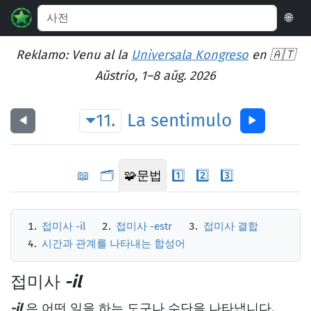
🌐
Reklamo: Venu al la
Universala Kongreso
en 🇦🇹
Aŭstrio, 1–8 aŭg. 2026
11.
La
sentimulo
◀︎
▶︎
📖
🗂️
🧩
문법
1️⃣
2️⃣
3️⃣
접미사 -il
접미사 -estr
접미사 결합
시간과 관계를 나타내는 합성어
접미사
-il
-il
은 어떤 일을 하는 도구나 수단을 나타냅니다.