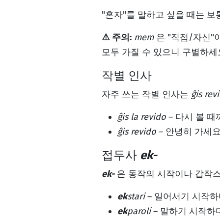
"혼자"를 말하고 싶을 때는 보
⚠️ 주의:
mem
은 "직접/자신"
모두 가질 수 있으니 구별하세
작별 인사
자주 쓰는 작별 인사는
ĝis rev
ĝis la revido
– 다시 볼 때
ĝis revido
– 안녕히 가세요
접두사
ek-
ek-
은 동작의 시작이나 갑작스
ek
stari
– 일어서기 시작하
ek
paroli
– 말하기 시작하