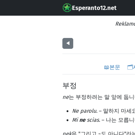
Esperanto12.net
Reklamo
◀︎
📖
본문
🗂️
부정
ne
는 부정하려는 말 앞에 둡니
Ne parolu.
– 말하지 마세요
Mi
ne
scias.
– 나는 모릅니
nek
은 "그리고 ~도 아니다"라