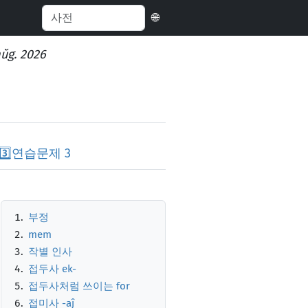
🌐
aŭg. 2026
3️⃣
연습문제 3
부정
mem
작별 인사
접두사 ek-
접두사처럼 쓰이는 for
접미사 -aĵ