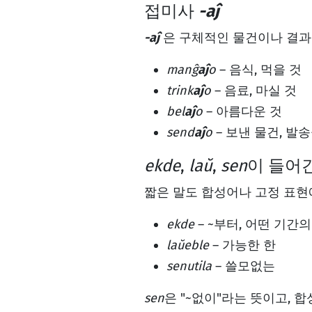
접미사
-aĵ
-aĵ
은 구체적인 물건이나 결과
manĝ
aĵ
o
– 음식, 먹을 것
trink
aĵ
o
– 음료, 마실 것
bel
aĵ
o
– 아름다운 것
send
aĵ
o
– 보낸 물건, 발
ekde
,
laŭ
,
sen
이 들어
짧은 말도 합성어나 고정 표현
ekde
– ~부터, 어떤 기간
laŭeble
– 가능한 한
senutila
– 쓸모없는
sen
은 "~없이"라는 뜻이고,