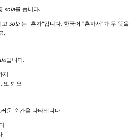
통
sola
를 씁니다.
이고
sola
는 "혼자"입니다. 한국어 "혼자서"가 두 뜻을
요.
ido
입니다.
까지
, 또 봐요
러운 순간을 나타냅니다.
다
다