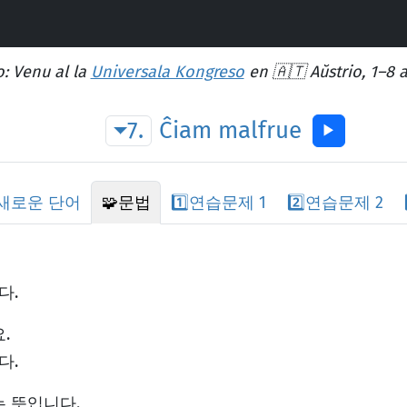
: Venu al la
Universala Kongreso
en 🇦🇹 Aŭstrio, 1–8 
7.
Ĉiam
malfrue
▶︎
새로운 단어
🧩
문법
1️⃣
연습문제 1
2️⃣
연습문제 2
다.
.
다.
는 뜻입니다.