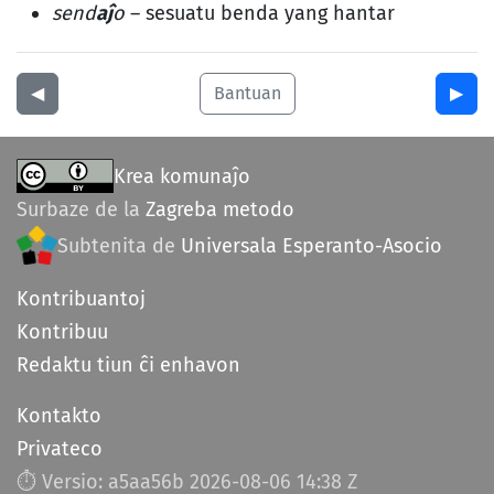
send
aĵ
o
– sesuatu benda yang hantar
◀︎
Bantuan
▶︎
Krea komunaĵo
Surbaze de la
Zagreba metodo
Subtenita de
Universala Esperanto-Asocio
Kontribuantoj
Kontribuu
Redaktu tiun ĉi enhavon
Kontakto
Privateco
⏱︎ Versio: a5aa56b
2026-08-06 14:38 Z