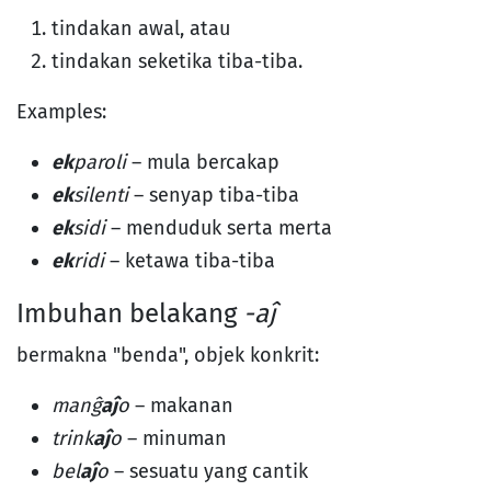
tindakan awal, atau
tindakan seketika tiba-tiba.
Examples:
ek
paroli
– mula bercakap
ek
silenti
– senyap tiba-tiba
ek
sidi
– menduduk serta merta
ek
ridi
– ketawa tiba-tiba
Imbuhan belakang
-aĵ
bermakna "benda", objek konkrit:
manĝ
aĵ
o
– makanan
trink
aĵ
o
– minuman
bel
aĵ
o
– sesuatu yang cantik