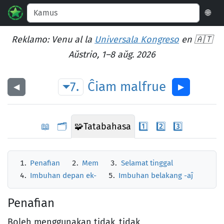
🌐
Reklamo: Venu al la
Universala Kongreso
en 🇦🇹
Aŭstrio, 1–8 aŭg. 2026
7.
Ĉiam
malfrue
◀︎
▶︎
📖
🗂️
🧩
Tatabahasa
1️⃣
2️⃣
3️⃣
Penafian
Mem
Selamat tinggal
Imbuhan depan ek-
Imbuhan belakang -aĵ
Penafian
Boleh menggunakan tidak ,tidak