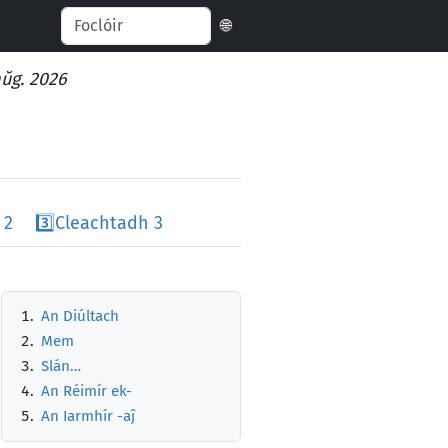
🌐
aŭg. 2026
 2
3️⃣
Cleachtadh 3
An Diúltach
Mem
Slán…
An Réimír ek-
An Iarmhír -aĵ