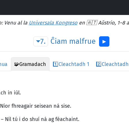
: Venu al la
Universala Kongreso
en 🇦🇹 Aŭstrio, 1–8 
7.
Ĉiam
malfrue
▶︎
 nua
🧩
Gramadach
1️⃣
Cleachtadh 1
2️⃣
Cleachtadh
h in iúl.
Níor fhreagair seisean ná sise.
– Níl tú i do shuí ná ag féachaint.