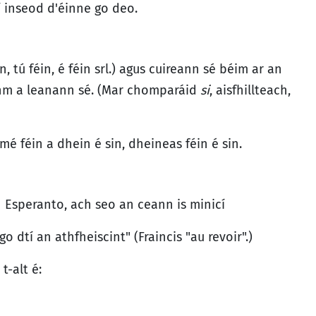
 inseod d'éinne go deo.
n, tú féin, é féin srl.) agus cuireann sé béim ar an
nm a leanann sé. (Mar chomparáid
si
, aisfhillteach,
mé féin a dhein é sin, dheineas féin é sin.
in Esperanto, ach seo an ceann is minicí
 "go dtí an athfheiscint" (Fraincis "au revoir".)
t-alt é: