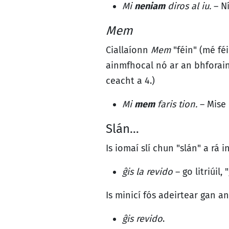
Mi
neniam
diros al iu.
– Ní
Mem
Ciallaíonn
Mem
"féin" (mé féi
ainmfhocal nó ar an bhforai
ceacht a 4.)
Mi
mem
faris tion.
– Mise 
Slán…
Is iomaí slí chun "slán" a rá 
ĝis la revido
– go litriúil,
Is minicí fós adeirtear gan an 
ĝis revido
.