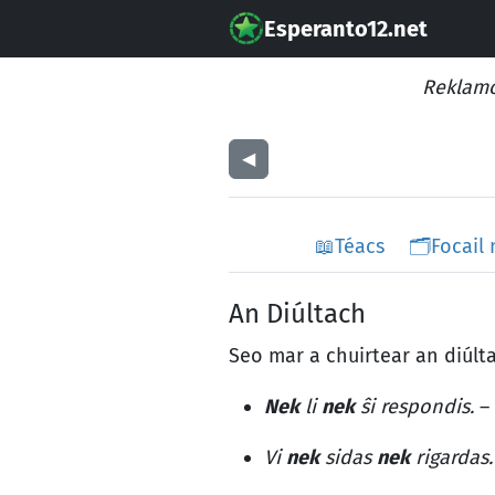
Esperanto12.net
Reklamo
◀︎
📖
Téacs
🗂️
Focail
An Diúltach
Seo mar a chuirtear an diúltac
Nek
li
nek
ŝi respondis.
– 
Vi
nek
sidas
nek
rigardas.