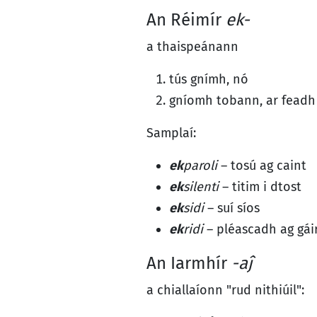
An Réimír
ek-
a thaispeánann
tús gnímh, nó
gníomh tobann, ar feadh
Samplaí:
ek
paroli
– tosú ag caint
ek
silenti
– titim i dtost
ek
sidi
– suí síos
ek
ridi
– pléascadh ag gáir
An Iarmhír
-aĵ
a chiallaíonn "rud nithiúil":