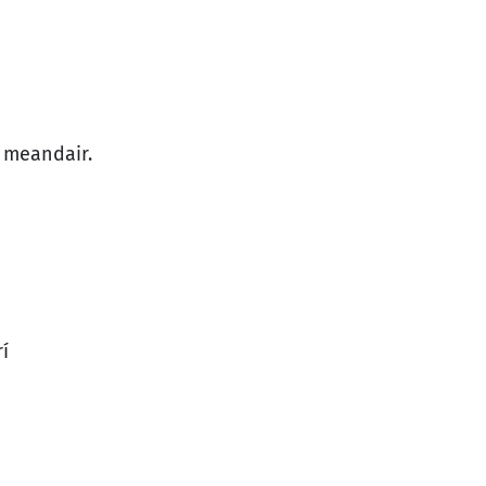
 meandair.
í