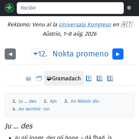
🌐
Reklamo: Venu al la
Universala Kongreso
en 🇦🇹
Aŭstrio, 1–8 aŭg. 2026
12.
Nokta
promeno
◀︎
▶︎
📖
🗂️
🧩
Gramadach
1️⃣
2️⃣
3️⃣
Ju … des
Ajn
An Réimír dis-
An Iarmhír -on
Ju … des
Ju pli longe, des pli bone.
– dá fhad, is