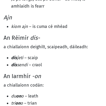
amhlaidh is fearr
Ajn
kiom ajn
– is cuma cé mhéad
An Réimír
dis-
a chiallaíonn deighilt, scaipeadh, dáileadh:
dis
ĵeti
– scaip
dis
sendi
– craol
An Iarmhír
-on
a chiallaíonn codán:
du
on
o
– leath
tri
on
o
– trian