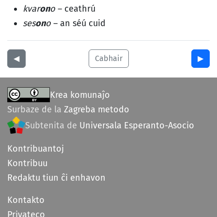
kvar
on
o
– ceathrú
ses
on
o
– an séú cuid
◀︎
Cabhair
▶︎
Krea komunaĵo
Surbaze de la
Zagreba metodo
Subtenita de
Universala Esperanto-Asocio
Kontribuantoj
Kontribuu
Redaktu tiun ĉi enhavon
Kontakto
Privateco