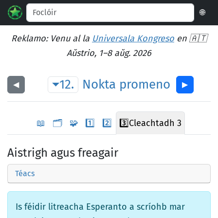
🌐
Reklamo: Venu al la
Universala Kongreso
en 🇦🇹
Aŭstrio, 1–8 aŭg. 2026
12.
Nokta
promeno
◀︎
▶︎
📖
🗂️
🧩
1️⃣
2️⃣
3️⃣
Cleachtadh 3
Aistrigh agus freagair
Téacs
Is féidir litreacha Esperanto a scríohb mar