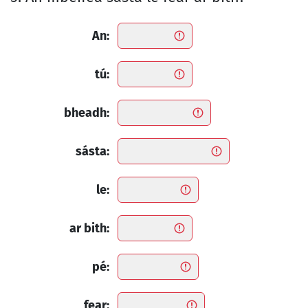
An:
tú:
bheadh:
sásta:
le:
ar bith:
pé:
fear: