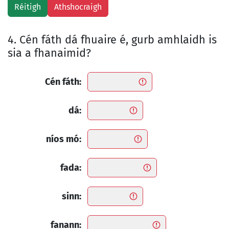
4. Cén fáth dá fhuaire é, gurb amhlaidh is
sia a fhanaimid?
Cén fáth:
dá:
níos mó:
fada:
sinn:
fanann: