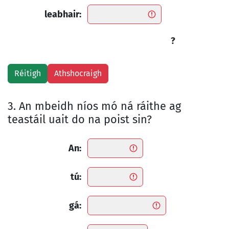
leabhair:
?
3. An mbeidh níos mó ná ráithe ag
teastáil uait do na poist sin?
An:
tú:
gá: