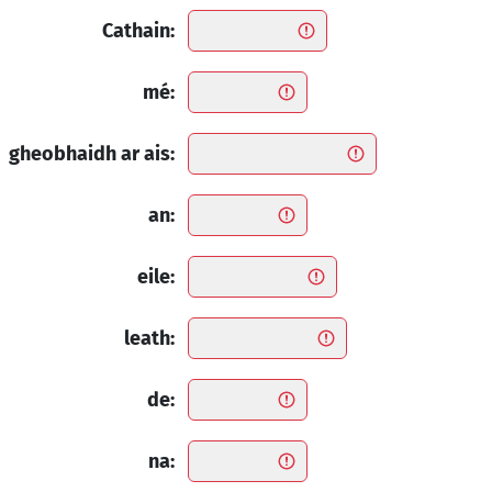
Cathain:
mé:
gheobhaidh ar ais:
an:
eile:
leath:
de:
na: