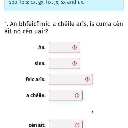
seo, leis: cx, gx, hx, jx, sx and ux.
1. An bhfeicfimid a chéile arís, is cuma cén
áit nó cén uair?
An:
sinn:
feic arís:
a chéile:
,
cén áit: