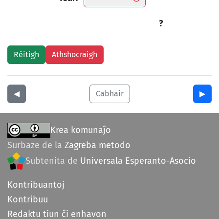
?
◀︎
Cabhair
▶︎
Krea komunaĵo
Surbaze de la
Zagreba metodo
Subtenita de
Universala Esperanto-Asocio
Kontribuantoj
Kontribuu
Redaktu tiun ĉi enhavon