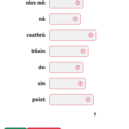
níos mó:
ná:
ceathrú:
bliain:
do:
sin:
poist:
?