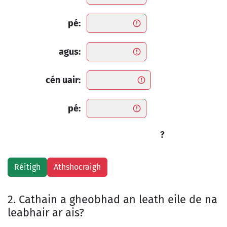
pé:
agus:
cén uair:
pé:
?
2. Cathain a gheobhad an leath eile de na
leabhair ar ais?