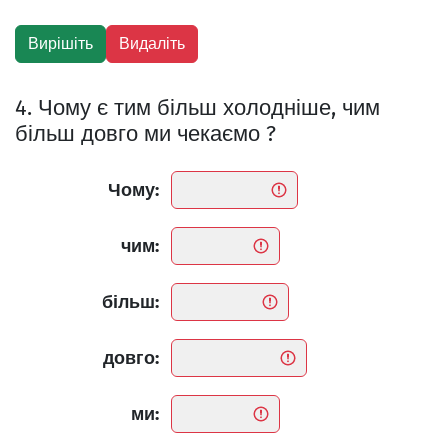
4. Чому є тим більш холодніше, чим
більш довго ми чекаємо ?
Чому:
чим:
більш:
довго:
ми: