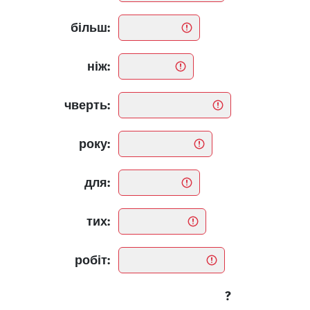
більш:
ніж:
чверть:
року:
для:
тих:
робіт:
?