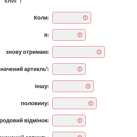
книг ?
Коли:
я:
знову отримаю:
начений артикль':
іншу:
половину:
родовий відмінок: