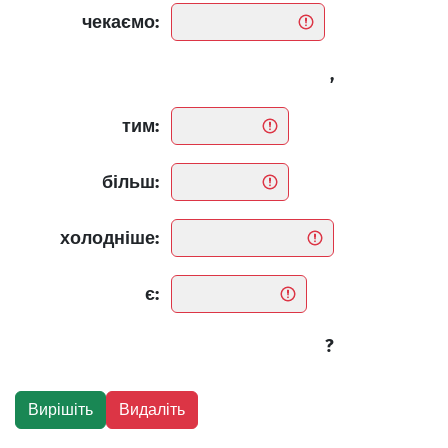
чекаємо:
,
тим:
більш:
холодніше:
є:
?