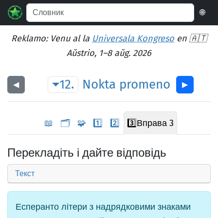
🌐
Reklamo: Venu al la
Universala Kongreso
en 🇦🇹
Aŭstrio, 1–8 aŭg. 2026
12.
Nokta
promeno
◀︎
▶︎
📖
🗂️
🧩
1️⃣
2️⃣
3️⃣
Вправа 3
Перекладіть і дайте відповідь
Текст
Есперанто літери з надрядковими знаками