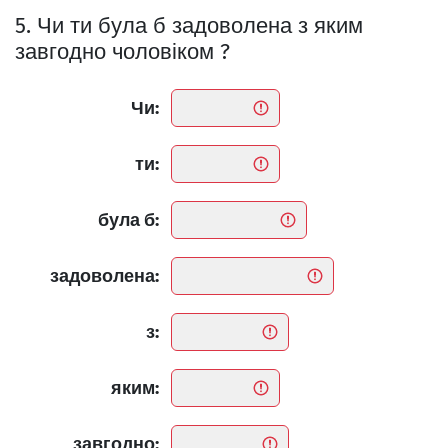
5. Чи ти була б задоволена з яким
завгодно чоловіком ?
Чи:
ти:
була б:
задоволена:
з:
яким:
завгодно: