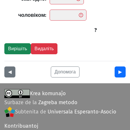
чоловіком:
?
◀︎
Допомога
▶︎
Krea komunaĵo
Surbaze de la
Zagreba metodo
Subtenita de
Universala Esperanto-Asocio
Kontribuantoj