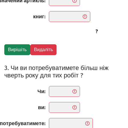
значений артикль:
книг:
?
3. Чи ви потребуватимете більш ніж
чверть року для тих робіт ?
Чи:
ви:
потребуватимете: