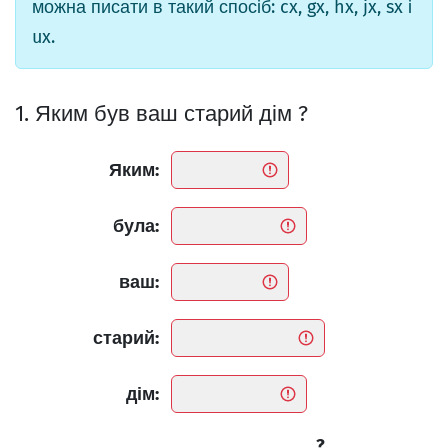
можна писати в такий спосіб: cx, gx, hx, jx, sx і
ux.
1. Яким був ваш старий дім ?
Яким:
була:
ваш:
старий:
дім:
?