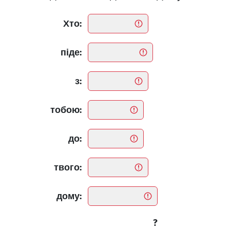
Хто:
піде:
з:
тобою:
до:
твого:
дому:
?