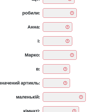
робили:
Анна:
і:
Марко:
в:
значений артикль:
маленькій:
кімнаті: