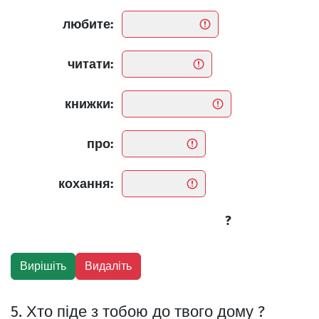
любите:
читати:
книжки:
про:
кохання:
?
5. Хто піде з тобою до твого дому ?