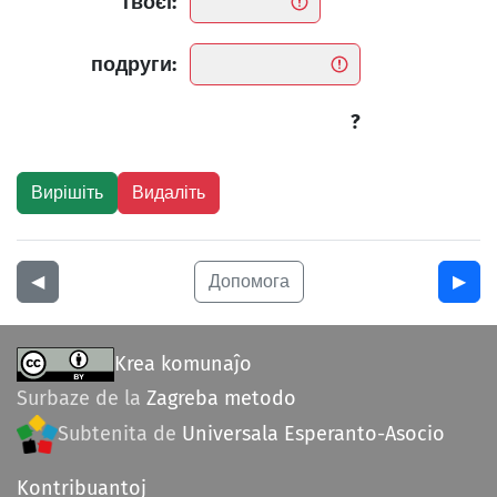
твоєї:
подруги:
?
◀︎
Допомога
▶︎
Krea komunaĵo
Surbaze de la
Zagreba metodo
Subtenita de
Universala Esperanto-Asocio
Kontribuantoj