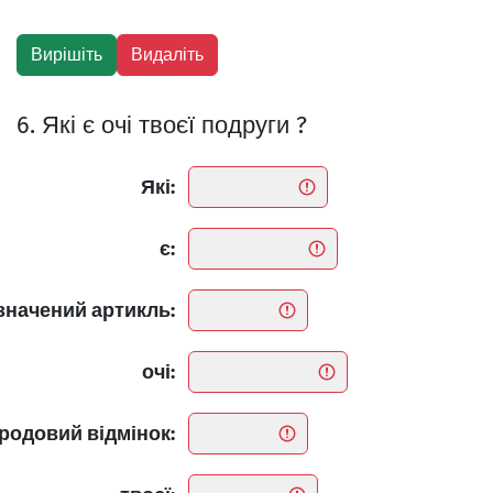
6. Які є очі твоєї подруги ?
Які:
є:
значений артикль:
очі:
родовий відмінок: