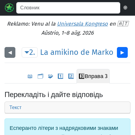
🌐
Reklamo: Venu al la
Universala Kongreso
en 🇦🇹
Aŭstrio, 1–8 aŭg. 2026
2.
La
amikino
de
Marko
◀︎
▶︎
📖
🗂️
🧩
1️⃣
2️⃣
3️⃣
Вправа 3
Перекладіть і дайте відповідь
Текст
Есперанто літери з надрядковими знаками