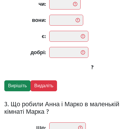
чи:
вони:
є:
добрі:
?
3. Що робили Анна і Марко в маленькій
кімнаті Марка ?
Що: