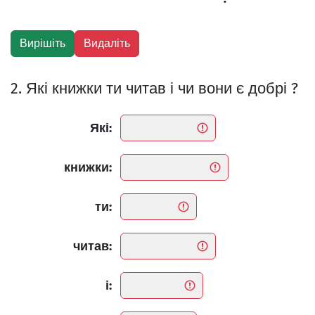
2. Які книжки ти читав і чи вони є добрі ?
Які:
книжки:
ти:
читав:
і: