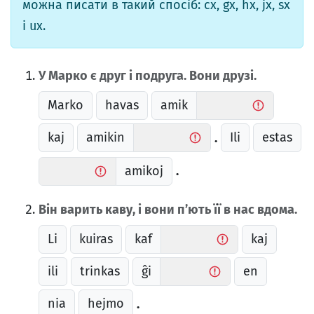
можна писати в такий спосіб: cx, gx, hx, jx, sx
і ux.
У Марко є друг і подруга. Вони друзі.
Marko
havas
amik
kaj
amikin
Ili
estas
.
amikoj
.
Він варить каву, і вони п’ють її в нас вдома.
Li
kuiras
kaf
kaj
ili
trinkas
ĝi
en
nia
hejmo
.