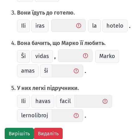
Вони їдуть до готелю.
Ili
iras
la
hotelo
.
Вона бачить, що Марко її любить.
Ŝi
vidas
Marko
,
amas
ŝi
.
У них легкі підручники.
Ili
havas
facil
lernolibroj
.