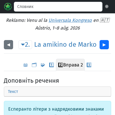
🌐
Reklamo: Venu al la
Universala Kongreso
en 🇦🇹
Aŭstrio, 1–8 aŭg. 2026
2.
La
amikino
de
Marko
◀︎
▶︎
📖
🗂️
🧩
1️⃣
2️⃣
Вправа 2
3️⃣
Доповніть речення
Текст
Есперанто літери з надрядковими знаками