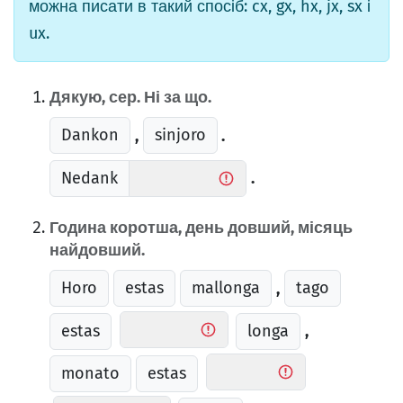
можна писати в такий спосіб: cx, gx, hx, jx, sx і
ux.
Дякую, сер. Ні за що.
Dankon
sinjoro
,
.
Nedank
.
Година коротша, день довший, місяць
найдовший.
Horo
estas
mallonga
tago
,
estas
longa
,
monato
estas