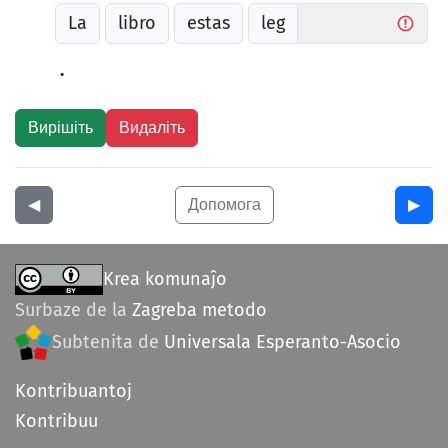
La
libro
estas
leg
.
◀︎
Допомога
▶︎
Krea komunaĵo
Surbaze de la
Zagreba metodo
Subtenita de
Universala Esperanto-Asocio
Kontribuantoj
Kontribuu