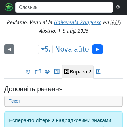
🌐
Reklamo: Venu al la
Universala Kongreso
en 🇦🇹
Aŭstrio, 1–8 aŭg. 2026
5.
Nova
aŭto
◀︎
▶︎
📖
🗂️
🧩
1️⃣
2️⃣
Вправа 2
3️⃣
Доповніть речення
Текст
Есперанто літери з надрядковими знаками