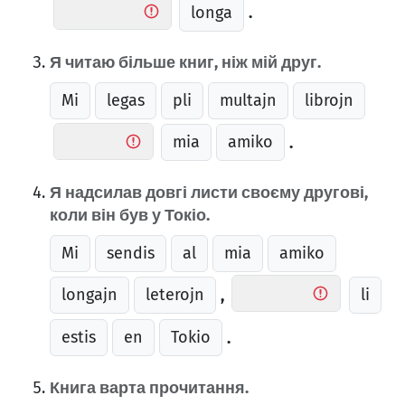
longa
.
Я читаю більше книг, ніж мій друг.
Mi
legas
pli
multajn
librojn
mia
amiko
.
Я надсилав довгі листи своєму другові,
коли він був у Токіо.
Mi
sendis
al
mia
amiko
longajn
leterojn
li
,
estis
en
Tokio
.
Книга варта прочитання.