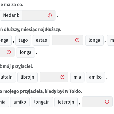
ie ma za co.
Nedank
.
ń dłuższy, miesiąc najdłuższy.
onga
tago
estas
longa
m
,
,
longa
.
ż mój przyjaciel.
ultajn
librojn
mia
amiko
.
o mojego przyjaciela, kiedy był w Tokio.
mia
amiko
longajn
leterojn
,