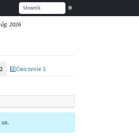
🌐
aŭg. 2026
 2
3️⃣
Ćwiczenie 3
 ux.