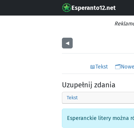
Esperanto12.net
Reklamo
◀︎
📖
Tekst
🗂️
Nowe
Uzupełnij zdania
Tekst
Esperanckie litery można ró