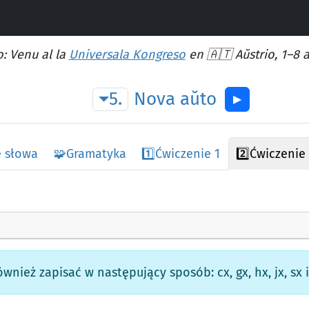
: Venu al la
Universala Kongreso
en 🇦🇹 Aŭstrio, 1–8 
5.
Nova
aŭto
▶︎
 słowa
🧩
Gramatyka
1️⃣
Ćwiczenie 1
2️⃣
Ćwiczenie
wnież zapisać w następujący sposób: cx, gx, hx, jx, sx i