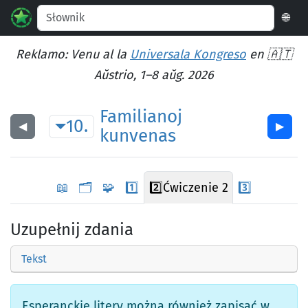
🌐
Reklamo: Venu al la
Universala Kongreso
en 🇦🇹
Aŭstrio, 1–8 aŭg. 2026
Familianoj
10.
◀︎
▶︎
kunvenas
📖
🗂️
🧩
1️⃣
2️⃣
Ćwiczenie 2
3️⃣
Uzupełnij zdania
Tekst
Esperanckie litery można również zapisać w