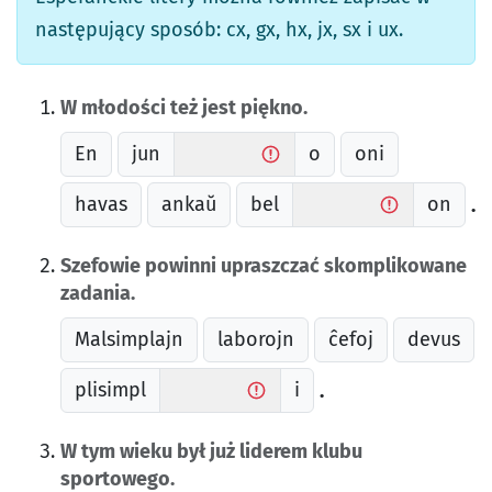
następujący sposób: cx, gx, hx, jx, sx i ux.
W młodości też jest piękno.
En
jun
o
oni
havas
ankaŭ
bel
on
.
Szefowie powinni upraszczać skomplikowane
zadania.
Malsimplajn
laborojn
ĉefoj
devus
plisimpl
i
.
W tym wieku był już liderem klubu
sportowego.