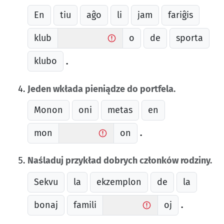
En
tiu
aĝo
li
jam
fariĝis
klub
o
de
sporta
klubo
.
Jeden wkłada pieniądze do portfela.
Monon
oni
metas
en
mon
on
.
Naśladuj przykład dobrych członków rodziny.
Sekvu
la
ekzemplon
de
la
bonaj
famili
oj
.