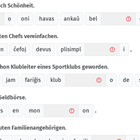
uch Schönheit.
o
oni
havas
ankaŭ
bel
ten Chefs vereinfachen.
jn
ĉefoj
devus
plisimpl
i
.
chon Klubleiter eines Sportklubs geworden.
jam
fariĝis
klub
o
de
 Geldbörse.
s
en
mon
on
.
guten Familienangehörigen.