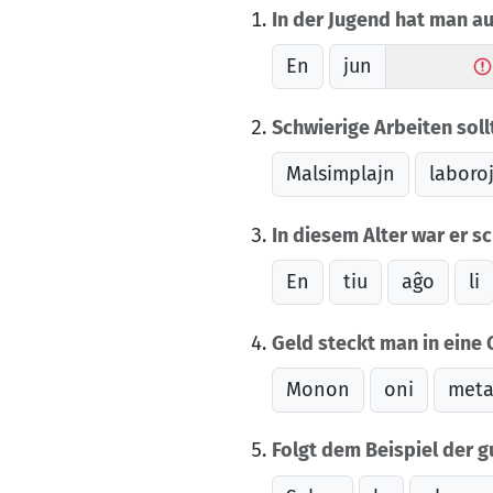
In der Jugend hat man a
En
jun
Schwierige Arbeiten soll
Malsimplajn
laboro
In diesem Alter war er s
En
tiu
aĝo
li
Geld steckt man in eine
Monon
oni
meta
Folgt dem Beispiel der 