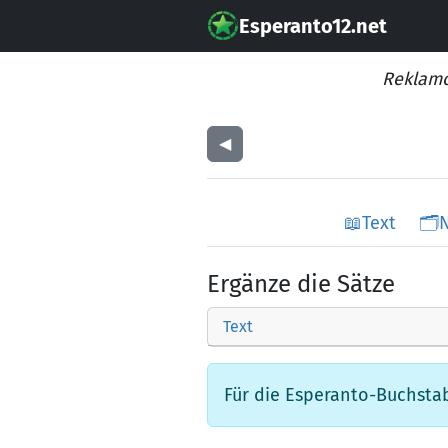
Esperanto12.net
Reklamo
◀︎
📖
Text
🗂️
Ergänze die Sätze
Text
Für die Esperanto-Buchstabe