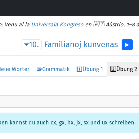
: Venu al la
Universala Kongreso
en 🇦🇹 Aŭstrio, 1–8 
10.
Familianoj
kunvenas
▶︎
Neue Wörter
🧩
Grammatik
1️⃣
Übung 1
2️⃣
Übung 2
n kannst du auch cx, gx, hx, jx, sx und ux schreiben.