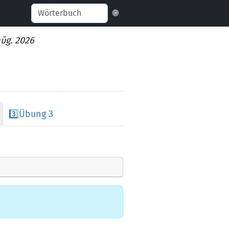
🌐
aŭg. 2026
3️⃣
Übung 3