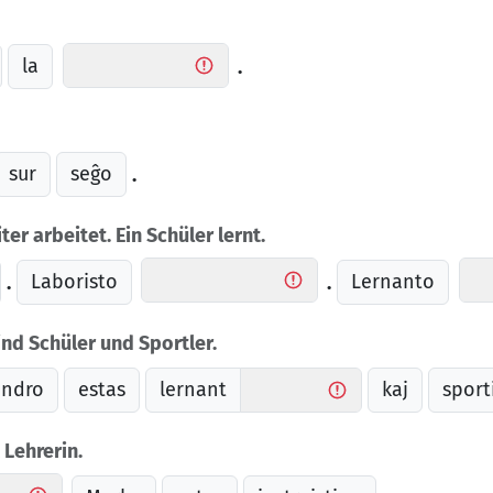
la
.
sur
seĝo
.
iter arbeitet. Ein Schüler lernt.
Laboristo
Lernanto
.
.
nd Schüler und Sportler.
andro
estas
lernant
kaj
sport
 Lehrerin.