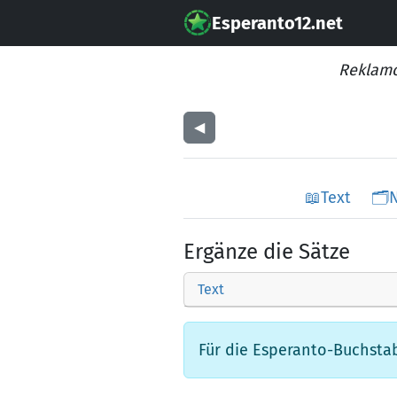
Esperanto12.net
Reklamo
◀︎
📖
Text
🗂️
Ergänze die Sätze
Text
Für die Esperanto-Buchstabe