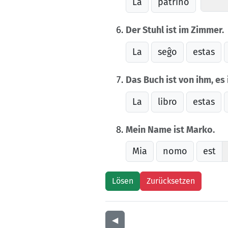
La
patrino
Der Stuhl ist im Zimmer.
La
seĝo
estas
Das Buch ist von ihm, es 
La
libro
estas
Mein Name ist Marko.
Mia
nomo
est
◀︎