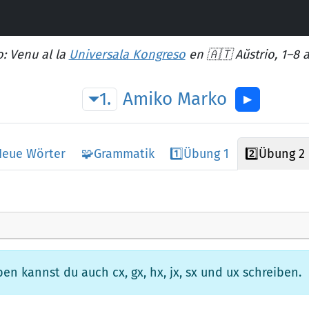
: Venu al la
Universala Kongreso
en 🇦🇹 Aŭstrio, 1–8 
1.
Amiko
Marko
▶︎
Neue Wörter
🧩
Grammatik
1️⃣
Übung 1
2️⃣
Übung 2
n kannst du auch cx, gx, hx, jx, sx und ux schreiben.