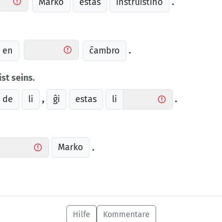
Marko
estas
instruistino
.
en
ĉambro
.
ist seins.
de
li
ĝi
estas
li
,
.
Marko
.
Hilfe
Kommentare