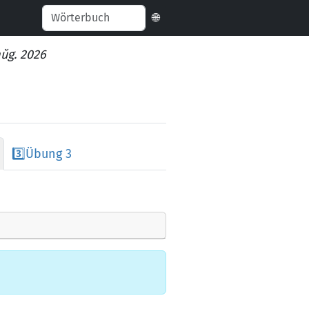
🌐
aŭg. 2026
3️⃣
Übung 3