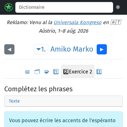
🌐
Reklamo: Venu al la
Universala Kongreso
en 🇦🇹
Aŭstrio, 1–8 aŭg. 2026
1.
Amiko
Marko
◀︎
▶︎
📖
🗂️
🧩
1️⃣
2️⃣
Exercice 2
3️⃣
Complétez les phrases
Texte
Vous pouvez écrire les accents de l'espéranto