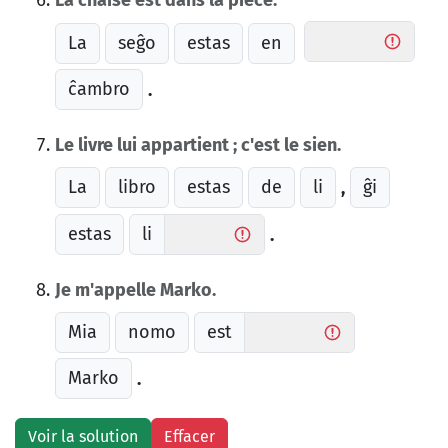
La chaise est dans la pièce.
La
seĝo
estas
en
ĉambro
.
Le livre lui appartient ; c'est le sien.
La
libro
estas
de
li
ĝi
,
estas
li
.
Je m'appelle Marko.
Mia
nomo
est
Marko
.