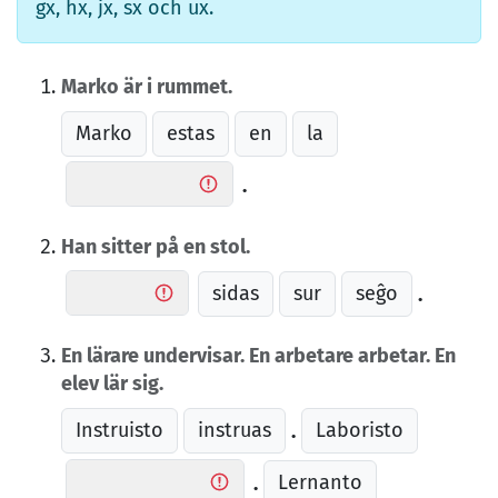
gx, hx, jx, sx och ux.
Marko är i rummet.
Marko
estas
en
la
.
Han sitter på en stol.
sidas
sur
seĝo
.
En lärare undervisar. En arbetare arbetar. En
elev lär sig.
Instruisto
instruas
Laboristo
.
Lernanto
.