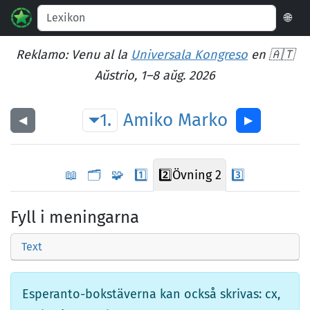
🌐
Reklamo: Venu al la
Universala Kongreso
en 🇦🇹
Aŭstrio, 1–8 aŭg. 2026
1.
Amiko
Marko
◀︎
▶︎
📖
🗂️
🧩
1️⃣
2️⃣
Övning 2
3️⃣
Fyll i meningarna
Text
Esperanto-bokstäverna kan också skrivas: cx,