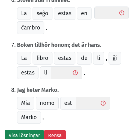
Stolen står i rummet.
La
seĝo
estas
en
ĉambro
.
Boken tillhör honom; det är hans.
La
libro
estas
de
li
ĝi
,
estas
li
.
Jag heter Marko.
Mia
nomo
est
Marko
.