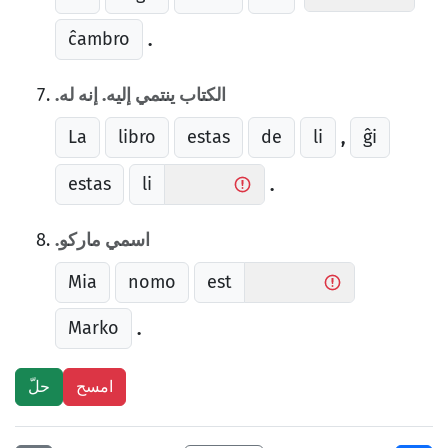
ĉambro
.
الكتاب ينتمي إليه. إنه له.
La
libro
estas
de
li
ĝi
,
estas
li
.
اسمي ماركو.
Mia
nomo
est
Marko
.