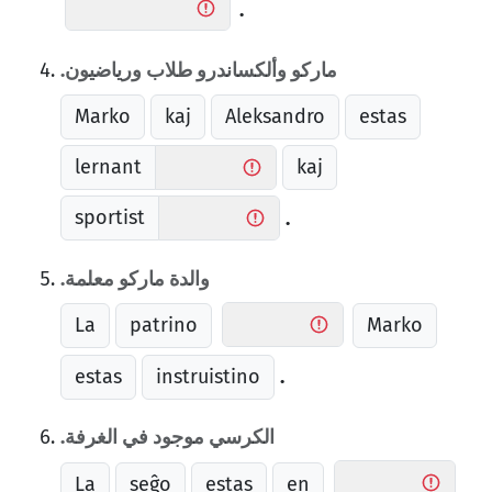
.
ماركو وألكساندرو طلاب ورياضيون.
Marko
kaj
Aleksandro
estas
lernant
kaj
sportist
.
والدة ماركو معلمة.
La
patrino
Marko
estas
instruistino
.
الكرسي موجود في الغرفة.
La
seĝo
estas
en