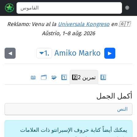
🌐
Reklamo: Venu al la
Universala Kongreso
en 🇦🇹
Aŭstrio, 1–8 aŭg. 2026
1.
Amiko
Marko
◀︎
▶︎
3️⃣
تمرين 2
2️⃣
1️⃣
🧩
🗂️
📖
أكمل الجمل
النص
يمكنك أيضاً كتابة حروف الإسبرانتو ذات العلامات