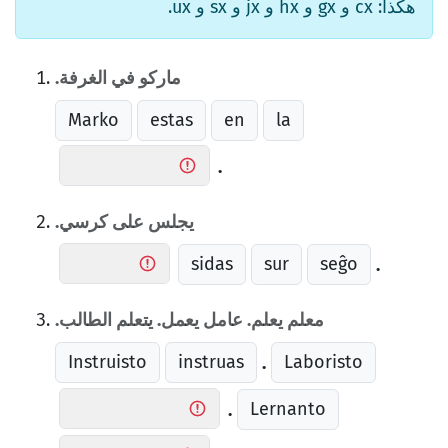
هكذا: cx و gx و hx و jx و sx و ux.
ماركو في الغرفة.
Marko
estas
en
la
.
يجلس على كرسي.
sidas
sur
seĝo
.
معلم يعلم. عامل يعمل. يتعلم الطالب.
Instruisto
instruas
Laboristo
.
Lernanto
.