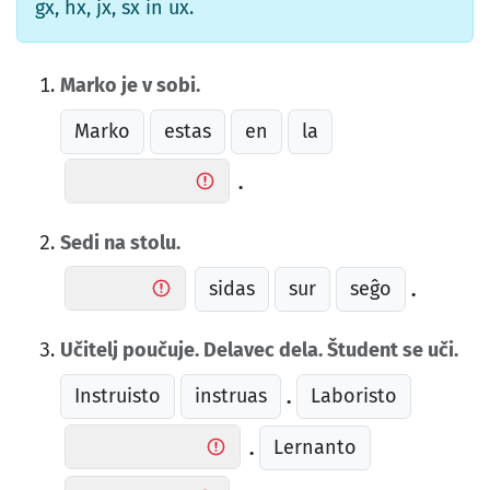
gx, hx, jx, sx in ux.
Marko je v sobi.
Marko
estas
en
la
.
Sedi na stolu.
sidas
sur
seĝo
.
Učitelj poučuje. Delavec dela. Študent se uči.
Instruisto
instruas
Laboristo
.
Lernanto
.