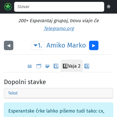
🌐
200+ Esperantaj grupoj, trovu viajn ĉe
Telegramo.org
1.
Amiko
Marko
◀︎
▶︎
📖
🗂️
🧩
1️⃣
2️⃣
Vaja 2
3️⃣
Dopolni stavke
Tekst
Esperantske črke lahko pišemo tudi tako: cx,