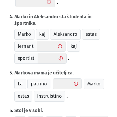
.
Marko in Aleksandro sta študenta in
športnika.
Marko
kaj
Aleksandro
estas
lernant
kaj
sportist
.
Markova mama je učiteljica.
La
patrino
Marko
estas
instruistino
.
Stol je v sobi.