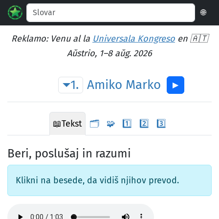
🌐
Reklamo: Venu al la
Universala Kongreso
en 🇦🇹
Aŭstrio, 1–8 aŭg. 2026
1.
Amiko
Marko
▶︎
📖
Tekst
🗂️
🧩
1️⃣
2️⃣
3️⃣
Beri, poslušaj in razumi
Klikni na besede, da vidiš njihov prevod.