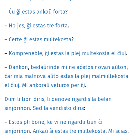
–
Ĉu
ĝi
estas
ankaŭ
forta
?
–
Ho
jes
,
ĝi
estas
tre
forta
.
–
Certe
ĝi
estas
multekosta
?
–
Kompreneble
,
ĝi
estas
la
plej
multekosta
el
ĉiuj
.
–
Dankon
,
bedaŭrinde
mi
ne
aĉetos
novan
aŭton
,
ĉar
mia
malnova
aŭto
estas
la
plej
malmultekosta
el
ĉiuj
.
Mi
ankoraŭ
veturos
per
ĝi
.
Dum
li
tion
diris
,
li
denove
rigardis
la
belan
sinjorinon
.
Sed
la
vendisto
diris
:
–
Estos
pli
bone
,
ke
vi
ne
rigardu
tiun
ĉi
sinjorinon
.
Ankaŭ
ŝi
estas
tre
multekosta
.
Mi
scias
,