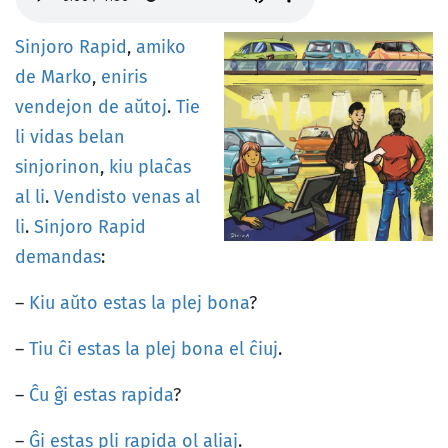
Sinjoro
Rapid
,
amiko
de
Marko
,
eniris
vendejon
de
aŭtoj
.
Tie
li
vidas
belan
sinjorinon
,
kiu
plaĉas
al
li
.
Vendisto
venas
al
li
.
Sinjoro
Rapid
demandas
:
–
Kiu
aŭto
estas
la
plej
bona
?
–
Tiu
ĉi
estas
la
plej
bona
el
ĉiuj
.
–
Ĉu
ĝi
estas
rapida
?
–
Ĝi
estas
pli
rapida
ol
aliaj
.