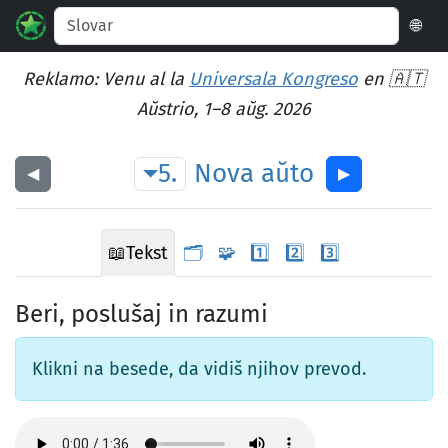
🌐
Reklamo: Venu al la
Universala Kongreso
en 🇦🇹
Aŭstrio, 1–8 aŭg. 2026
5.
Nova
aŭto
◀︎
▶︎
📖
Tekst
🗂️
🧩
1️⃣
2️⃣
3️⃣
Beri, poslušaj in razumi
Klikni na besede, da vidiš njihov prevod.