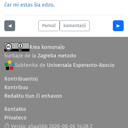
ĉar
mi
estas
ŝia
edzo
.
◀︎
Pomoč
komentarji
▶︎
Krea komunaĵo
Surbaze de la
Zagreba metodo
Subtenita de
Universala Esperanto-Asocio
Kontribuantoj
Kontribuu
Redaktu tiun ĉi enhavon
Kontakto
Privateco
⏱︎ Versio: a5aa56b
2026-08-06 14:38 Z