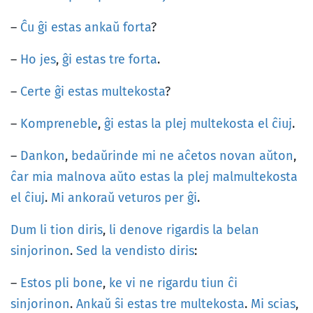
–
Ĉu
ĝi
estas
ankaŭ
forta
?
–
Ho
jes
,
ĝi
estas
tre
forta
.
–
Certe
ĝi
estas
multekosta
?
–
Kompreneble
,
ĝi
estas
la
plej
multekosta
el
ĉiuj
.
–
Dankon
,
bedaŭrinde
mi
ne
aĉetos
novan
aŭton
,
ĉar
mia
malnova
aŭto
estas
la
plej
malmultekosta
el
ĉiuj
.
Mi
ankoraŭ
veturos
per
ĝi
.
Dum
li
tion
diris
,
li
denove
rigardis
la
belan
sinjorinon
.
Sed
la
vendisto
diris
:
–
Estos
pli
bone
,
ke
vi
ne
rigardu
tiun
ĉi
sinjorinon
.
Ankaŭ
ŝi
estas
tre
multekosta
.
Mi
scias
,