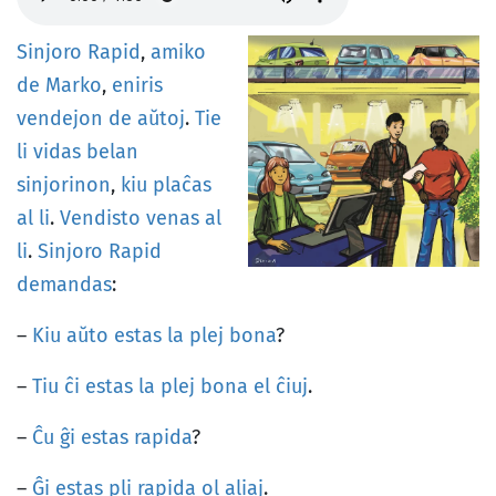
Sinjoro
Rapid
,
amiko
de
Marko
,
eniris
vendejon
de
aŭtoj
.
Tie
li
vidas
belan
sinjorinon
,
kiu
plaĉas
al
li
.
Vendisto
venas
al
li
.
Sinjoro
Rapid
demandas
:
–
Kiu
aŭto
estas
la
plej
bona
?
–
Tiu
ĉi
estas
la
plej
bona
el
ĉiuj
.
–
Ĉu
ĝi
estas
rapida
?
–
Ĝi
estas
pli
rapida
ol
aliaj
.