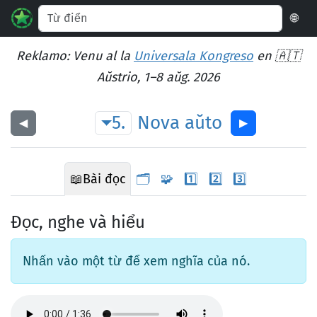
🌐
Reklamo: Venu al la
Universala Kongreso
en 🇦🇹
Aŭstrio, 1–8 aŭg. 2026
5.
Nova
aŭto
◀︎
▶︎
📖
Bài đọc
🗂️
🧩
1️⃣
2️⃣
3️⃣
Đọc, nghe và hiểu
Nhấn vào một từ để xem nghĩa của nó.