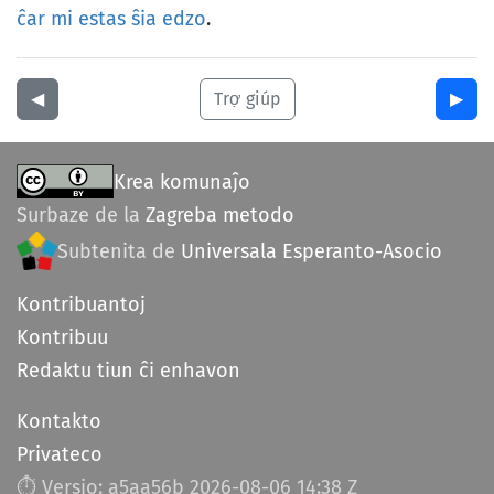
ĉar
mi
estas
ŝia
edzo
.
◀︎
Trợ giúp
▶︎
Krea komunaĵo
Surbaze de la
Zagreba metodo
Subtenita de
Universala Esperanto-Asocio
Kontribuantoj
Kontribuu
Redaktu tiun ĉi enhavon
Kontakto
Privateco
⏱︎ Versio: a5aa56b
2026-08-06 14:38 Z