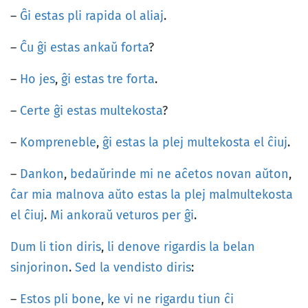
–
Ĝi
estas
pli
rapida
ol
aliaj
.
–
Ĉu
ĝi
estas
ankaŭ
forta
?
–
Ho
jes
,
ĝi
estas
tre
forta
.
–
Certe
ĝi
estas
multekosta
?
–
Kompreneble
,
ĝi
estas
la
plej
multekosta
el
ĉiuj
.
–
Dankon
,
bedaŭrinde
mi
ne
aĉetos
novan
aŭton
,
ĉar
mia
malnova
aŭto
estas
la
plej
malmultekosta
el
ĉiuj
.
Mi
ankoraŭ
veturos
per
ĝi
.
Dum
li
tion
diris
,
li
denove
rigardis
la
belan
sinjorinon
.
Sed
la
vendisto
diris
:
–
Estos
pli
bone
,
ke
vi
ne
rigardu
tiun
ĉi