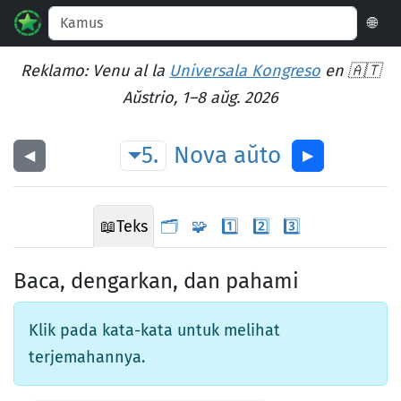
🌐
Reklamo: Venu al la
Universala Kongreso
en 🇦🇹
Aŭstrio, 1–8 aŭg. 2026
5.
Nova
aŭto
◀︎
▶︎
📖
Teks
🗂️
🧩
1️⃣
2️⃣
3️⃣
Baca, dengarkan, dan pahami
Klik pada kata-kata untuk melihat
terjemahannya.