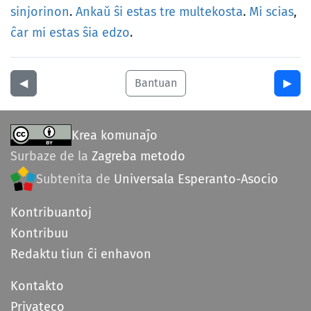
sinjorinon
.
Ankaŭ
ŝi
estas
tre
multekosta
.
Mi
scias
,
ĉar
mi
estas
ŝia
edzo
.
◀︎
Bantuan
▶︎
Krea komunaĵo
Surbaze de la
Zagreba metodo
Subtenita de
Universala Esperanto-Asocio
Kontribuantoj
Kontribuu
Redaktu tiun ĉi enhavon
Kontakto
Privateco