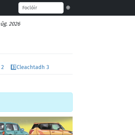
🌐
aŭg. 2026
 2
3️⃣
Cleachtadh 3