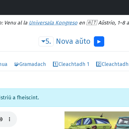
: Venu al la
Universala Kongreso
en 🇦🇹 Aŭstrio, 1–8 
5.
Nova
aŭto
▶︎
 nua
🧩
Gramadach
1️⃣
Cleachtadh 1
2️⃣
Cleachtadh
striú a fheiscint.