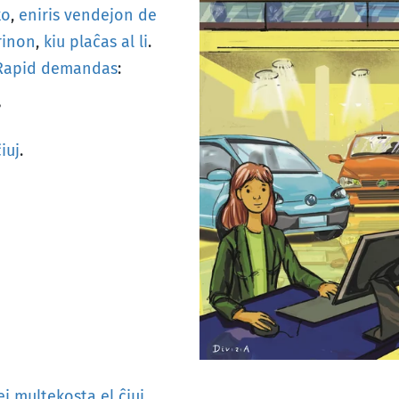
ko
,
eniris
vendejon
de
rinon
,
kiu
plaĉas
al
li
.
Rapid
demandas
:
?
ĉiuj
.
ej
multekosta
el
ĉiuj
.