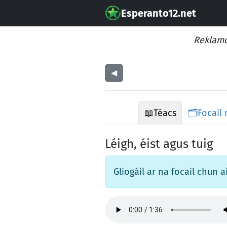
Esperanto12.net
Reklamo
◀︎
📖
Téacs
🗂️
Focail
Léigh, éist agus tuig
Gliogáil ar na focail chun ai