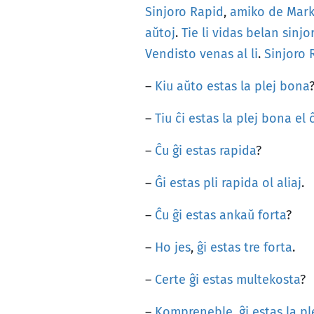
Sinjoro
Rapid
,
amiko
de
Mar
aŭtoj
.
Tie
li
vidas
belan
sinjo
Vendisto
venas
al
li
.
Sinjoro
–
Kiu
aŭto
estas
la
plej
bona
–
Tiu
ĉi
estas
la
plej
bona
el
–
Ĉu
ĝi
estas
rapida
?
–
Ĝi
estas
pli
rapida
ol
aliaj
.
–
Ĉu
ĝi
estas
ankaŭ
forta
?
–
Ho
jes
,
ĝi
estas
tre
forta
.
–
Certe
ĝi
estas
multekosta
?
–
Kompreneble
,
ĝi
estas
la
pl