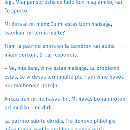
legi
.
Miaj
pensoj
estis
ĉe
ludo
kun
miaj
amikoj
kaj
ĉe
sporto
.
Mi
diris
al
mi
mem
:
Ĉu
mi
estas
tiom
malsaĝa
,
kvankam
mi
lernis
multe
?
Tiam
la
patrino
eniris
en
la
ĉambron
kaj
aŭdis
miajn
vortojn
.
Ŝi
tuj
respondis
:
–
Ne
,
mia
kara
,
vi
ne
estas
malsaĝa
.
La
problemo
estas
,
ke
vi
devas
lerni
multe
pli
.
Tiam
vi
ne
havos
nur
malbonajn
notojn
.
Ankaŭ
nun
mi
ne
havas
ilin
.
Mi
havas
bonan
noton
pri
muziko
–
mi
diris
.
La
patrino
subite
ekridis
.
Tio
denove
plibeligis
mian
tagon
.
Sed
la
problemo
tamen
restis
.