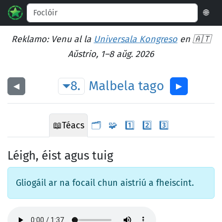
🌐
Reklamo: Venu al la
Universala Kongreso
en 🇦🇹
Aŭstrio, 1–8 aŭg. 2026
8.
Malbela
tago
◀︎
▶︎
📖
Téacs
🗂️
🧩
1️⃣
2️⃣
3️⃣
Léigh, éist agus tuig
Gliogáil ar na focail chun aistriú a fheiscint.