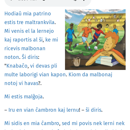
Hodiaŭ
mia
patrino
estis
tre
maltrankvila
.
Mi
venis
el
la
lernejo
kaj
raportis
al
ŝi
,
ke
mi
ricevis
malbonan
noton
.
Ŝi
diris
:
"
Knabaĉo
,
vi
devas
pli
multe
laborigi
vian
kapon
.
Kiom
da
malbonaj
notoj
vi
havas
?.
Mi
estis
malĝoja
.
–
Iru
en
vian
ĉambron
kaj
lernu
! –
ŝi
diris
.
Mi
sidis
en
mia
ĉambro
,
sed
mi
povis
nek
lerni
nek