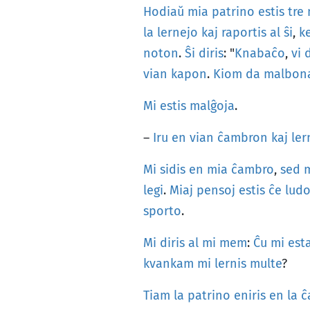
Hodiaŭ
mia
patrino
estis
tre
la
lernejo
kaj
raportis
al
ŝi
,
k
noton
.
Ŝi
diris
: "
Knabaĉo
,
vi
vian
kapon
.
Kiom
da
malbon
Mi
estis
malĝoja
.
–
Iru
en
vian
ĉambron
kaj
ler
Mi
sidis
en
mia
ĉambro
,
sed
legi
.
Miaj
pensoj
estis
ĉe
lud
sporto
.
Mi
diris
al
mi
mem
:
Ĉu
mi
est
kvankam
mi
lernis
multe
?
Tiam
la
patrino
eniris
en
la
ĉ