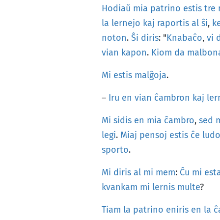
Hodiaŭ
mia
patrino
estis
tre
la
lernejo
kaj
raportis
al
ŝi
,
k
noton
.
Ŝi
diris
: "
Knabaĉo
,
vi
vian
kapon
.
Kiom
da
malbon
Mi
estis
malĝoja
.
–
Iru
en
vian
ĉambron
kaj
ler
Mi
sidis
en
mia
ĉambro
,
sed
legi
.
Miaj
pensoj
estis
ĉe
lud
sporto
.
Mi
diris
al
mi
mem
:
Ĉu
mi
est
kvankam
mi
lernis
multe
?
Tiam
la
patrino
eniris
en
la
ĉ