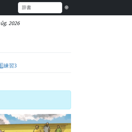
🌐
aŭg. 2026
️⃣
練習3