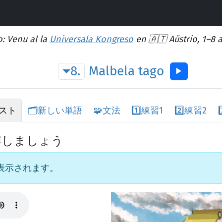
: Venu al la
Universala Kongreso
en 🇦🇹 Aŭstrio, 1–8 
8.
Malbela
tago
▶︎
スト
🗂️
新しい単語
🧩
文法
1️⃣
練習1
2️⃣
練習2
3
解しましょう
表示されます。