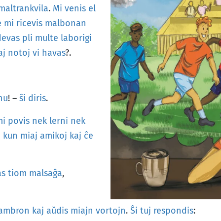
maltrankvila
.
Mi
venis
el
e
mi
ricevis
malbonan
devas
pli
multe
laborigi
aj
notoj
vi
havas
?.
nu
! –
ŝi
diris
.
mi
povis
nek
lerni
nek
o
kun
miaj
amikoj
kaj
ĉe
as
tiom
malsaĝa
,
ambron
kaj
aŭdis
miajn
vortojn
.
Ŝi
tuj
respondis
: