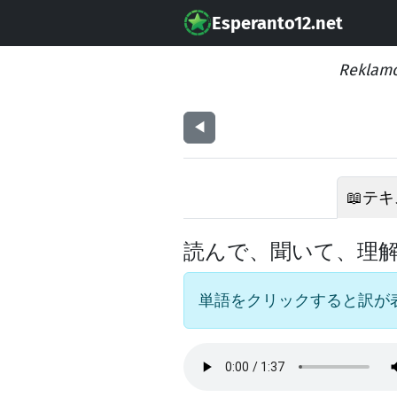
Esperanto12.net
Reklamo
◀︎
📖
テキ
読んで、聞いて、理
単語をクリックすると訳が