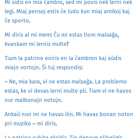
Mi
sidis
en
mia
ĉambro
,
sed
mi
povis
nek
lerni
nek
legi
.
Miaj
pensoj
estis
ĉe
ludo
kun
miaj
amikoj
kaj
ĉe
sporto
.
Mi
diris
al
mi
mem
:
Ĉu
mi
estas
tiom
malsaĝa
,
kvankam
mi
lernis
multe
?
Tiam
la
patrino
eniris
en
la
ĉambron
kaj
aŭdis
miajn
vortojn
.
Ŝi
tuj
respondis
:
–
Ne
,
mia
kara
,
vi
ne
estas
malsaĝa
.
La
problemo
estas
,
ke
vi
devas
lerni
multe
pli
.
Tiam
vi
ne
havos
nur
malbonajn
notojn
.
Ankaŭ
nun
mi
ne
havas
ilin
.
Mi
havas
bonan
noton
pri
muziko
–
mi
diris
.
La
patrino
subite
ekridis
.
Tio
denove
plibeligis