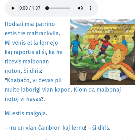
Hodiaŭ
mia
patrino
estis
tre
maltrankvila
.
Mi
venis
el
la
lernejo
kaj
raportis
al
ŝi
,
ke
mi
ricevis
malbonan
noton
.
Ŝi
diris
:
"
Knabaĉo
,
vi
devas
pli
multe
laborigi
vian
kapon
.
Kiom
da
malbonaj
notoj
vi
havas
?.
Mi
estis
malĝoja
.
–
Iru
en
vian
ĉambron
kaj
lernu
! –
ŝi
diris
.