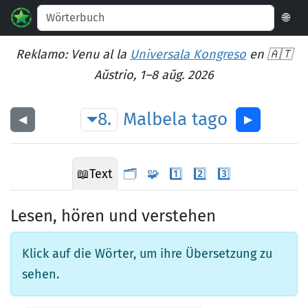
🌐
Reklamo: Venu al la
Universala Kongreso
en 🇦🇹
Aŭstrio, 1–8 aŭg. 2026
8.
Malbela
tago
◀︎
▶︎
📖
Text
🗂️
🧩
1️⃣
2️⃣
3️⃣
Lesen, hören und verstehen
Klick auf die Wörter, um ihre Übersetzung zu
sehen.