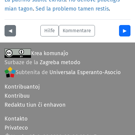
mian
tagon
.
Sed
la
problemo
tamen
restis
.
◀︎
Hilfe
Kommentare
▶︎
Krea komunaĵo
Surbaze de la
Zagreba metodo
Subtenita de
Universala Esperanto-Asocio
Kontribuantoj
Kontribuu
Redaktu tiun ĉi enhavon
Kontakto
Privateco