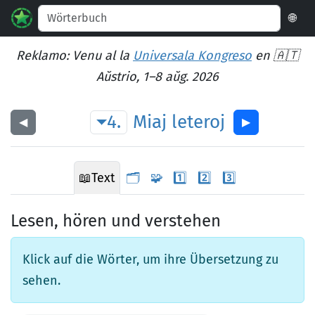
🌐
Reklamo: Venu al la
Universala Kongreso
en 🇦🇹
Aŭstrio, 1–8 aŭg. 2026
4.
Miaj
leteroj
◀︎
▶︎
📖
Text
🗂️
🧩
1️⃣
2️⃣
3️⃣
Lesen, hören und verstehen
Klick auf die Wörter, um ihre Übersetzung zu
sehen.