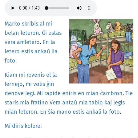
Marko
skribis
al
mi
belan
leteron
.
Ĝi
estas
vera
amletero
.
En
la
letero
estis
ankaŭ
lia
foto
.
Kiam
mi
revenis
el
la
lernejo
,
mi
volis
ĝin
denove
legi
.
Mi
rapide
eniris
en
mian
ĉambron
.
Tie
staris
mia
fratino
Vera
antaŭ
mia
tablo
kaj
legis
mian
leteron
.
En
ŝia
mano
estis
ankaŭ
la
foto
.
Mi
diris
kolere
: