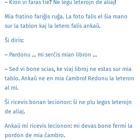
–
Kion
vi
faras
tie
?
Ne
legu
leterojn
de
aliaj
!
Mia
fratino
fariĝis
ruĝa
.
La
foto
falis
el
ŝia
mano
sur
la
tablon
kaj
la
letero
falis
ankaŭ
.
Ŝi
diris
:
–
Pardonu
…
mi
serĉis
mian
libron
…
–
Sed
vi
bone
scias
,
ke
viaj
libroj
ne
estas
sur
mia
tablo
.
Ankaŭ
ne
en
mia
ĉambro
!
Redonu
la
leteron
al
mi
.
Ŝi
ricevis
bonan
lecionon
:
ŝi
ne
plu
legos
leterojn
de
aliaj
.
Ankaŭ
mi
ricevis
lecionon
:
mi
devas
bone
fermi
la
pordon
de
mia
ĉambro
.