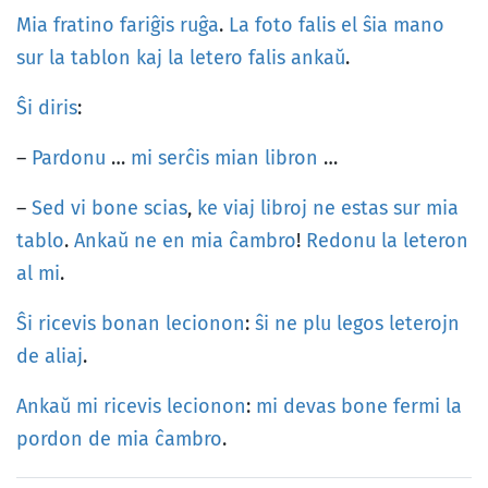
Mia
fratino
fariĝis
ruĝa
.
La
foto
falis
el
ŝia
mano
sur
la
tablon
kaj
la
letero
falis
ankaŭ
.
Ŝi
diris
:
–
Pardonu
…
mi
serĉis
mian
libron
…
–
Sed
vi
bone
scias
,
ke
viaj
libroj
ne
estas
sur
mia
tablo
.
Ankaŭ
ne
en
mia
ĉambro
!
Redonu
la
leteron
al
mi
.
Ŝi
ricevis
bonan
lecionon
:
ŝi
ne
plu
legos
leterojn
de
aliaj
.
Ankaŭ
mi
ricevis
lecionon
:
mi
devas
bone
fermi
la
pordon
de
mia
ĉambro
.