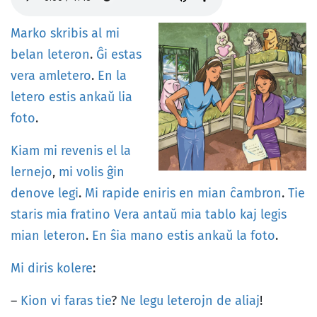
Marko
skribis
al
mi
belan
leteron
.
Ĝi
estas
vera
amletero
.
En
la
letero
estis
ankaŭ
lia
foto
.
Kiam
mi
revenis
el
la
lernejo
,
mi
volis
ĝin
denove
legi
.
Mi
rapide
eniris
en
mian
ĉambron
.
Tie
staris
mia
fratino
Vera
antaŭ
mia
tablo
kaj
legis
mian
leteron
.
En
ŝia
mano
estis
ankaŭ
la
foto
.
Mi
diris
kolere
:
–
Kion
vi
faras
tie
?
Ne
legu
leterojn
de
aliaj
!