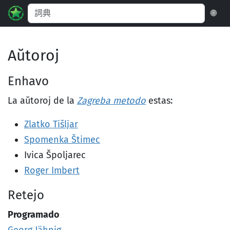
🌐
Aŭtoroj
Enhavo
La aŭtoroj de la
Zagreba metodo
estas:
Zlatko Tišljar
Spomenka Štimec
Ivica Špoljarec
Roger Imbert
Retejo
Programado