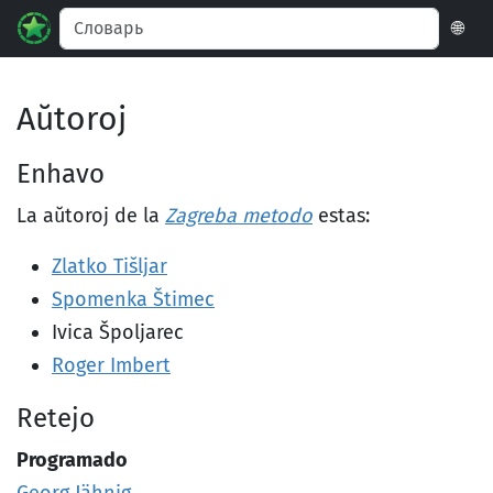
🌐
Aŭtoroj
Enhavo
La aŭtoroj de la
Zagreba metodo
estas:
Zlatko Tišljar
Spomenka Štimec
Ivica Špoljarec
Roger Imbert
Retejo
Programado