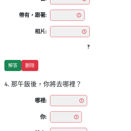
帶有，跟著:
相片:
?
4. 那午飯後，你將去哪裡？
哪裡:
你: