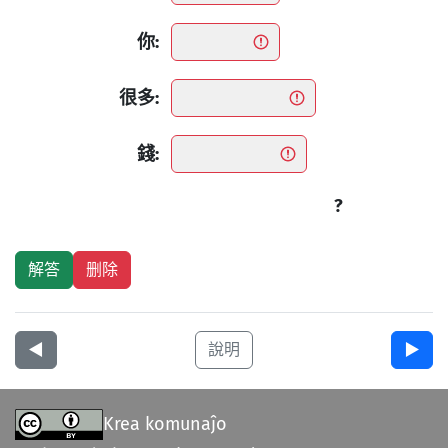
你:
很多:
錢:
?
◀︎
說明
▶︎
Krea komunaĵo