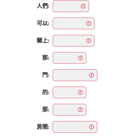
人們:
可以:
關上:
那:
門:
的:
那:
房間: