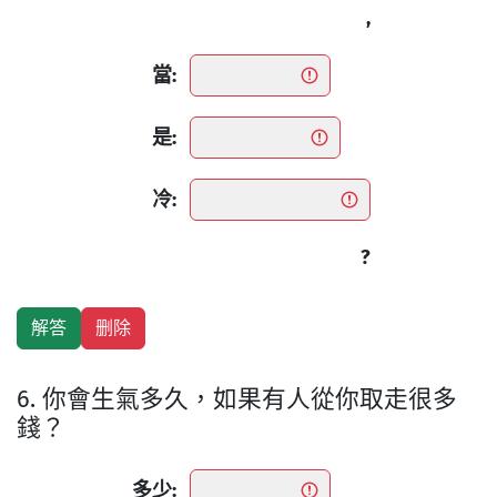
,
當:
是:
冷:
?
6. 你會生氣多久，如果有人從你取走很多
錢？
多少: