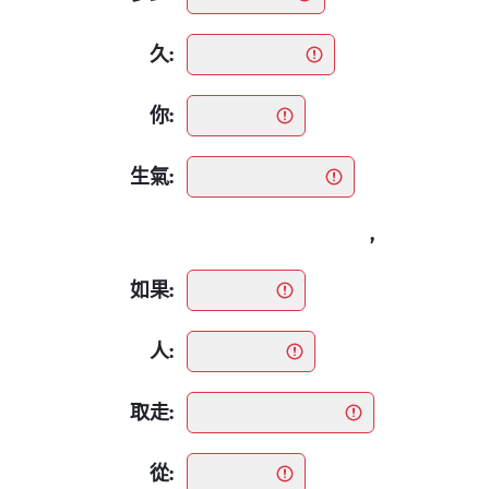
久:
你:
生氣:
,
如果:
人:
取走:
從: