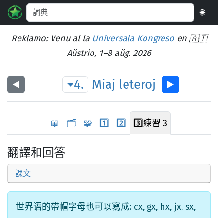
🌐
Reklamo: Venu al la
Universala Kongreso
en 🇦🇹
Aŭstrio, 1–8 aŭg. 2026
4.
Miaj
leteroj
◀︎
▶︎
📖
🗂️
🧩
1️⃣
2️⃣
3️⃣
練習 3
翻譯和回答
課文
世界语的帶帽字母也可以寫成: cx, gx, hx, jx, sx,