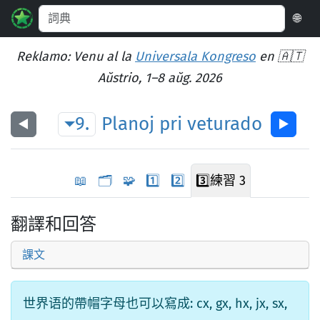
🌐
Reklamo: Venu al la
Universala Kongreso
en 🇦🇹
Aŭstrio, 1–8 aŭg. 2026
9.
Planoj
pri
veturado
◀︎
▶︎
📖
🗂️
🧩
1️⃣
2️⃣
3️⃣
練習 3
翻譯和回答
課文
世界语的帶帽字母也可以寫成: cx, gx, hx, jx, sx,