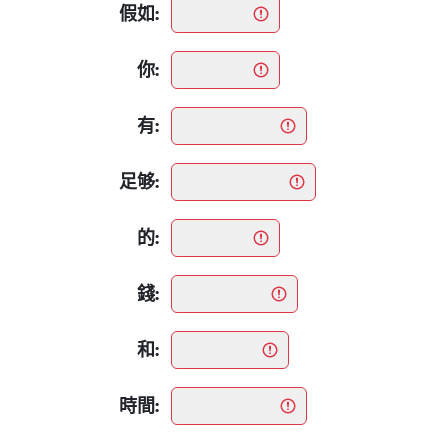
假如:
你:
有:
足够:
的:
錢:
和:
時間: