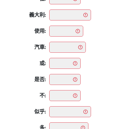
義大利:
使用:
汽車:
或:
是否:
不:
似乎:
多: