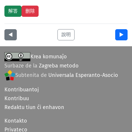
◀︎
說明
▶︎
Krea komunaĵo
Surbaze de la
Zagreba metodo
Subtenita de
Universala Esperanto-Asocio
Kontribuantoj
Kontribuu
Redaktu tiun ĉi enhavon
Kontakto
Privateco