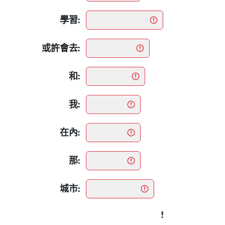
學習:
或許會去:
和:
我:
在內:
那:
城市:
!