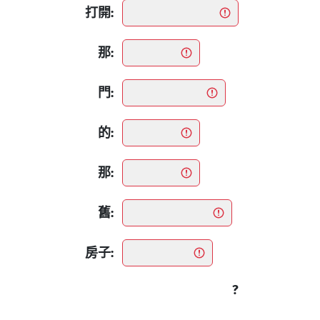
打開:
那:
門:
的:
那:
舊:
房子:
?