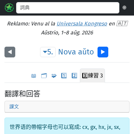
🌐
Reklamo: Venu al la
Universala Kongreso
en 🇦🇹
Aŭstrio, 1–8 aŭg. 2026
5.
Nova
aŭto
◀︎
▶︎
📖
🗂️
🧩
1️⃣
2️⃣
3️⃣
練習 3
翻譯和回答
課文
世界语的帶帽字母也可以寫成: cx, gx, hx, jx, sx,