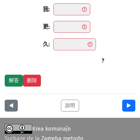
我:
更:
久:
?
◀︎
說明
▶︎
Krea komunaĵo
Surbaze de la
Zagreba metodo