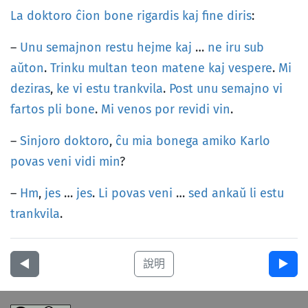
La
doktoro
ĉion
bone
rigardis
kaj
fine
diris
:
–
Unu
semajnon
restu
hejme
kaj
…
ne
iru
sub
aŭton
.
Trinku
multan
teon
matene
kaj
vespere
.
Mi
deziras
,
ke
vi
estu
trankvila
.
Post
unu
semajno
vi
fartos
pli
bone
.
Mi
venos
por
revidi
vin
.
–
Sinjoro
doktoro
,
ĉu
mia
bonega
amiko
Karlo
povas
veni
vidi
min
?
–
Hm
,
jes
…
jes
.
Li
povas
veni
…
sed
ankaŭ
li
estu
trankvila
.
◀︎
說明
▶︎