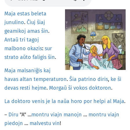
Maja
estas
beleta
junulino
.
Ĉiuj
ŝiaj
geamikoj
amas
ŝin
.
Antaŭ
tri
tagoj
malbono
okazis
:
sur
strato
aŭto
faligis
ŝin
.
Maja
malsaniĝis
kaj
havas
altan
temperaturon
.
Ŝia
patrino
diris
,
ke
ŝi
devas
resti
hejme
.
Morgaŭ
ŝi
vokos
doktoron
.
La
doktoro
venis
je
la
naŭa
horo
por
helpi
al
Maja
.
–
Diru
"A" …
montru
viajn
manojn
…
montru
viajn
piedojn
…
malvestu
vin
!