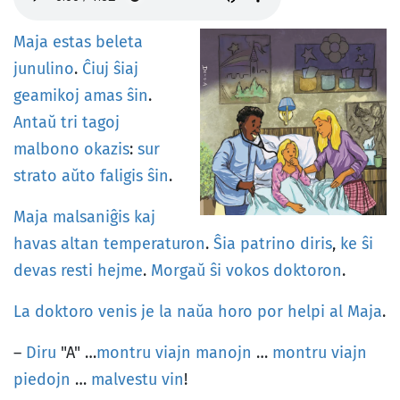
Maja
estas
beleta
junulino
.
Ĉiuj
ŝiaj
geamikoj
amas
ŝin
.
Antaŭ
tri
tagoj
malbono
okazis
:
sur
strato
aŭto
faligis
ŝin
.
Maja
malsaniĝis
kaj
havas
altan
temperaturon
.
Ŝia
patrino
diris
,
ke
ŝi
devas
resti
hejme
.
Morgaŭ
ŝi
vokos
doktoron
.
La
doktoro
venis
je
la
naŭa
horo
por
helpi
al
Maja
.
–
Diru
"A" …
montru
viajn
manojn
…
montru
viajn
piedojn
…
malvestu
vin
!