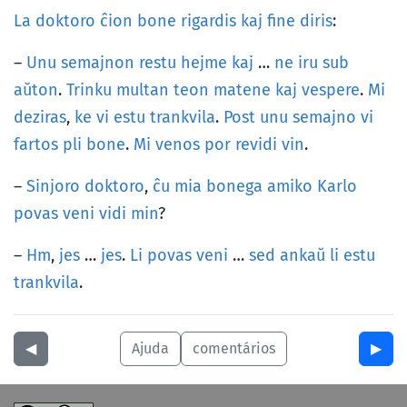
La
doktoro
ĉion
bone
rigardis
kaj
fine
diris
:
–
Unu
semajnon
restu
hejme
kaj
…
ne
iru
sub
aŭton
.
Trinku
multan
teon
matene
kaj
vespere
.
Mi
deziras
,
ke
vi
estu
trankvila
.
Post
unu
semajno
vi
fartos
pli
bone
.
Mi
venos
por
revidi
vin
.
–
Sinjoro
doktoro
,
ĉu
mia
bonega
amiko
Karlo
povas
veni
vidi
min
?
–
Hm
,
jes
…
jes
.
Li
povas
veni
…
sed
ankaŭ
li
estu
trankvila
.
◀︎
Ajuda
comentários
▶︎