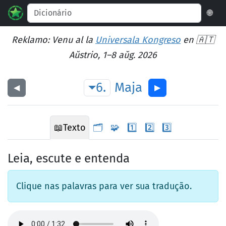
🌐
Reklamo: Venu al la
Universala Kongreso
en 🇦🇹
Aŭstrio, 1–8 aŭg. 2026
6.
Maja
◀︎
▶︎
📖
Texto
🗂️
🧩
1️⃣
2️⃣
3️⃣
Leia, escute e entenda
Clique nas palavras para ver sua tradução.