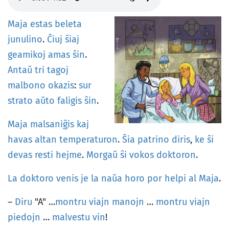
Maja
estas
beleta
junulino
.
Ĉiuj
ŝiaj
geamikoj
amas
ŝin
.
Antaŭ
tri
tagoj
malbono
okazis
:
sur
strato
aŭto
faligis
ŝin
.
Maja
malsaniĝis
kaj
havas
altan
temperaturon
.
Ŝia
patrino
diris
,
ke
ŝi
devas
resti
hejme
.
Morgaŭ
ŝi
vokos
doktoron
.
La
doktoro
venis
je
la
naŭa
horo
por
helpi
al
Maja
.
–
Diru
"A" …
montru
viajn
manojn
…
montru
viajn
piedojn
…
malvestu
vin
!