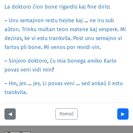
La
doktoro
ĉion
bone
rigardis
kaj
fine
diris
:
–
Unu
semajnon
restu
hejme
kaj
…
ne
iru
sub
aŭton
.
Trinku
multan
teon
matene
kaj
vespere
.
Mi
deziras
,
ke
vi
estu
trankvila
.
Post
unu
semajno
vi
fartos
pli
bone
.
Mi
venos
por
revidi
vin
.
–
Sinjoro
doktoro
,
ĉu
mia
bonega
amiko
Karlo
povas
veni
vidi
min
?
–
Hm
,
jes
…
jes
.
Li
povas
veni
…
sed
ankaŭ
li
estu
trankvila
.
◀︎
Pomoć
▶︎