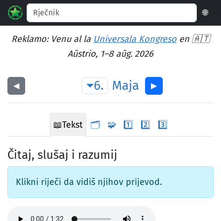
🌐
Reklamo: Venu al la
Universala Kongreso
en 🇦🇹
Aŭstrio, 1–8 aŭg. 2026
6.
Maja
◀︎
▶︎
📖
Tekst
🗂️
🧩
1️⃣
2️⃣
3️⃣
Čitaj, slušaj i razumij
Klikni riječi da vidiš njihov prijevod.