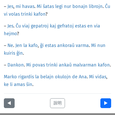
–
Jes
,
mi
havas
.
Mi
ŝatas
legi
nur
bonajn
librojn
.
Ĉu
vi
volas
trinki
kafon
?
–
Jes
.
Ĉu
viaj
gepatroj
kaj
gefratoj
estas
en
via
hejmo
?
–
Ne
.
Jen
la
kafo
,
ĝi
estas
ankoraŭ
varma
.
Mi
nun
kuiris
ĝin
.
–
Dankon
.
Mi
povas
trinki
ankaŭ
malvarman
kafon
.
Marko
rigardis
la
belajn
okulojn
de
Ana
.
Mi
vidas
,
ke
li
amas
ŝin
.
◀︎
說明
▶︎