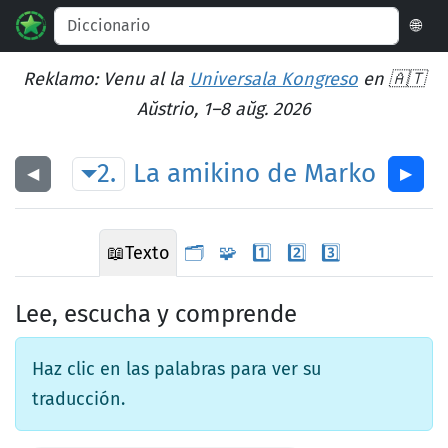
🌐
Reklamo: Venu al la
Universala Kongreso
en 🇦🇹
Aŭstrio, 1–8 aŭg. 2026
2.
La
amikino
de
Marko
◀︎
▶︎
📖
Texto
🗂️
🧩
1️⃣
2️⃣
3️⃣
Lee, escucha y comprende
Haz clic en las palabras para ver su
traducción.