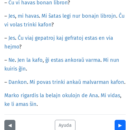
–
Ĉu
vi
havas
bonan
libron
?
–
Jes
,
mi
havas
.
Mi
ŝatas
legi
nur
bonajn
librojn
.
Ĉu
vi
volas
trinki
kafon
?
–
Jes
.
Ĉu
viaj
gepatroj
kaj
gefratoj
estas
en
via
hejmo
?
–
Ne
.
Jen
la
kafo
,
ĝi
estas
ankoraŭ
varma
.
Mi
nun
kuiris
ĝin
.
–
Dankon
.
Mi
povas
trinki
ankaŭ
malvarman
kafon
.
Marko
rigardis
la
belajn
okulojn
de
Ana
.
Mi
vidas
,
ke
li
amas
ŝin
.
◀︎
Ayuda
▶︎