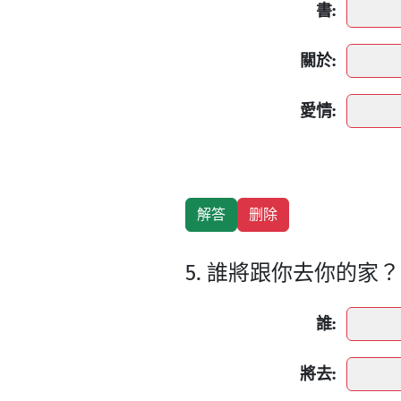
書:
關於:
愛情:
5. 誰將跟你去你的家？
誰:
將去: