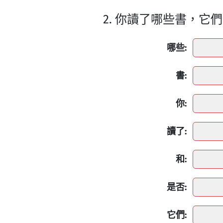
2. 你讀了哪些書，它
哪些:
書:
你:
讀了:
和:
是否:
它們: