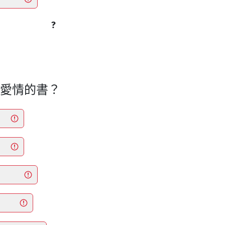
?
於愛情的書？