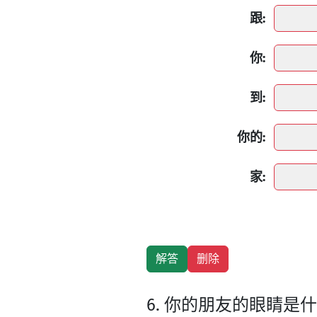
跟:
你:
到:
你的:
家:
6. 你的朋友的眼睛是