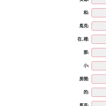
和:
馬克:
在..裡:
那:
小:
房間:
的:
馬克: