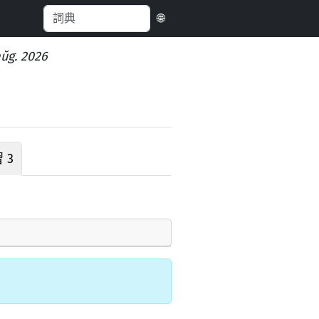
🌐
aŭg. 2026
 3