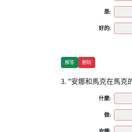
是:
好的:
3. “安娜和馬克在馬
什麼:
做:
安娜: