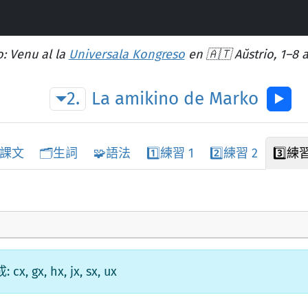
: Venu al la
Universala Kongreso
en 🇦🇹 Aŭstrio, 1–8 
2.
La
amikino
de
Marko
▶︎
課文
🗂️
生詞
🧩
語法
1️⃣
練習 1
2️⃣
練習 2
3️⃣
練習
, hx, jx, sx, ux