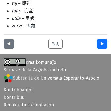
tuj
– 即刻
tuta
– 完全
utila
– 用處
zorgi
– 照顧
◀︎
說明
▶︎
Krea komunaĵo
Surbaze de la
Zagreba metodo
Subtenita de
Universala Esperanto-Asocio
Kontribuantoj
Kontribuu
Redaktu tiun ĉi enhavon