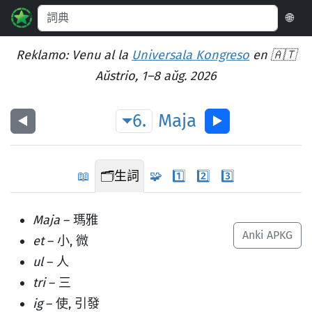
🌐
Reklamo: Venu al la
Universala Kongreso
en 🇦🇹
Aŭstrio, 1–8 aŭg. 2026
6.
Maja
◀︎
▶︎
📖
🗂️
生詞
🧩
1️⃣
2️⃣
3️⃣
Maja
– 瑪雅
Anki APKG
et
– 小, 微
ul
– 人
tri
– 三
ig
– 使, 引發