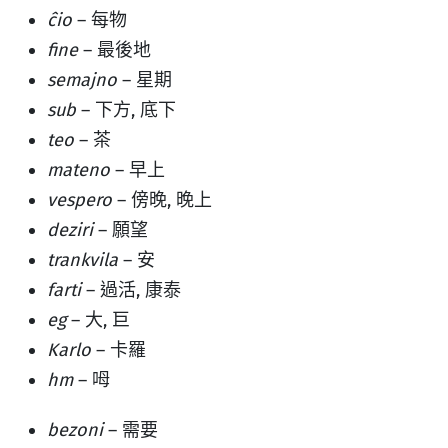
ĉio
– 每物
fine
– 最後地
semajno
– 星期
sub
– 下方, 底下
teo
– 茶
mateno
– 早上
vespero
– 傍晚, 晚上
deziri
– 願望
trankvila
– 安
farti
– 過活, 康泰
eg
– 大, 巨
Karlo
– 卡羅
hm
– 呣
bezoni
– 需要