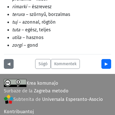
rimarki
– észrevesz
terura
– szörnyű, borzalmas
tuj
– azonnal, rögtön
tuta
– egész, teljes
utila
– hasznos
zorgi
– gond
◀︎
Súgó
Kommentek
▶︎
Krea komunaĵo
Surbaze de la
Zagreba metodo
Subtenita de
Universala Esperanto-Asocio
Kontribuantoj