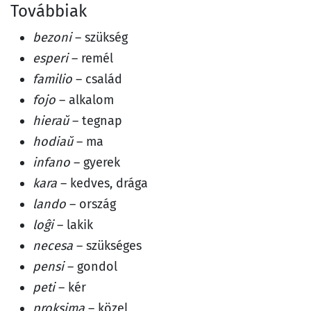
Továbbiak
bezoni
– szükség
esperi
– remél
familio
– család
fojo
– alkalom
hieraŭ
– tegnap
hodiaŭ
– ma
infano
– gyerek
kara
– kedves, drága
lando
– ország
loĝi
– lakik
necesa
– szükséges
pensi
– gondol
peti
– kér
proksima
– közel