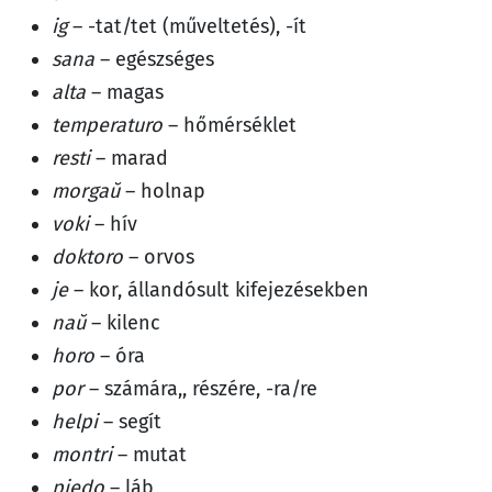
ig
– -tat/tet (műveltetés), -ít
sana
– egészséges
alta
– magas
temperaturo
– hőmérséklet
resti
– marad
morgaŭ
– holnap
voki
– hív
doktoro
– orvos
je
– kor, állandósult kifejezésekben
naŭ
– kilenc
horo
– óra
por
– számára,, részére, -ra/re
helpi
– segít
montri
– mutat
piedo
– láb