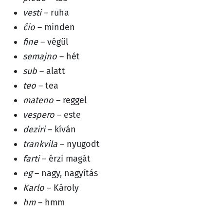
vesti
– ruha
ĉio
– minden
fine
– végül
semajno
– hét
sub
– alatt
teo
– tea
mateno
– reggel
vespero
– este
deziri
– kíván
trankvila
– nyugodt
farti
– érzi magát
eg
– nagy, nagyítás
Karlo
– Károly
hm
– hmm