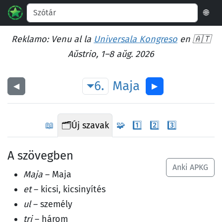
🌐
Reklamo: Venu al la
Universala Kongreso
en 🇦🇹
Aŭstrio, 1–8 aŭg. 2026
6.
Maja
◀︎
▶︎
📖
🗂️
Új szavak
🧩
1️⃣
2️⃣
3️⃣
A szövegben
Anki APKG
Maja
– Maja
et
– kicsi, kicsinyítés
ul
– személy
tri
– három