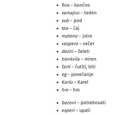
fine
– končno
semajno
– teden
sub
– pod
teo
– čaj
mateno
– jutro
vespero
– večer
deziri
– želeti
trankvila
– miren
farti
– čutiti, biti
eg
– povečanje
Karlo
– Karel
hm
– hm
bezoni
– potrebovati
esperi
– upati