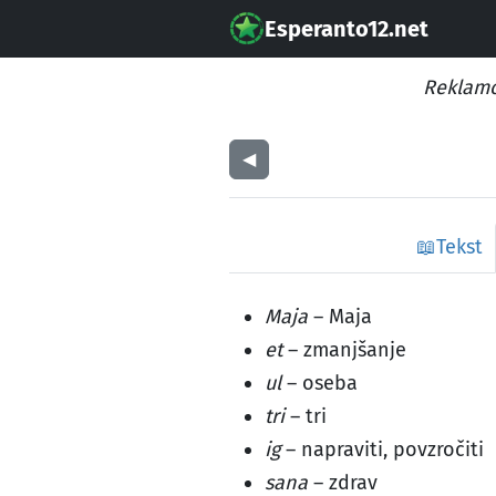
Esperanto12.net
Reklamo
◀︎
📖
Tekst
Maja
– Maja
et
– zmanjšanje
ul
– oseba
tri
– tri
ig
– napraviti, povzročiti
sana
– zdrav