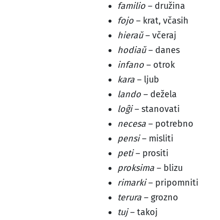
familio
– družina
fojo
– krat, včasih
hieraŭ
– včeraj
hodiaŭ
– danes
infano
– otrok
kara
– ljub
lando
– dežela
loĝi
– stanovati
necesa
– potrebno
pensi
– misliti
peti
– prositi
proksima
– blizu
rimarki
– pripomniti
terura
– grozno
tuj
– takoj