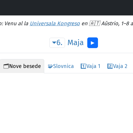
: Venu al la
Universala Kongreso
en 🇦🇹 Aŭstrio, 1–8 
6.
Maja
▶︎
🗂️
Nove besede
🧩
Slovnica
1️⃣
Vaja 1
2️⃣
Vaja 2