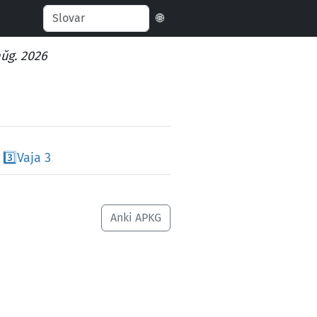
🌐
aŭg. 2026
3️⃣
Vaja 3
Anki APKG