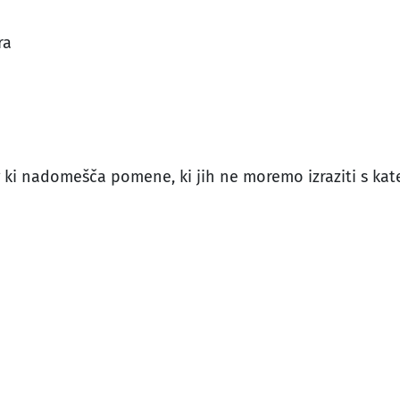
ra
log ki nadomešča pomene, ki jih ne moremo izraziti s ka