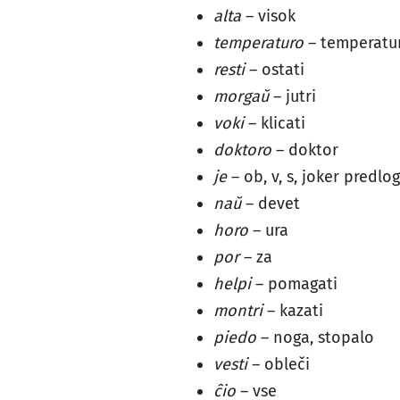
alta
– visok
temperaturo
– temperatu
resti
– ostati
morgaŭ
– jutri
voki
– klicati
doktoro
– doktor
je
– ob, v, s, joker pred
naŭ
– devet
horo
– ura
por
– za
helpi
– pomagati
montri
– kazati
piedo
– noga, stopalo
vesti
– obleči
ĉio
– vse