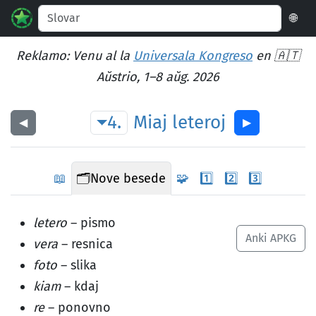
🌐
Reklamo: Venu al la
Universala Kongreso
en 🇦🇹
Aŭstrio, 1–8 aŭg. 2026
4.
Miaj
leteroj
◀︎
▶︎
📖
🗂️
Nove besede
🧩
1️⃣
2️⃣
3️⃣
letero
– pismo
Anki APKG
vera
– resnica
foto
– slika
kiam
– kdaj
re
– ponovno