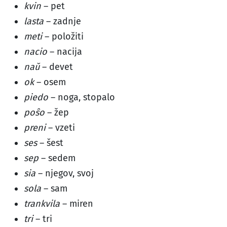
kvin
– pet
lasta
– zadnje
meti
– položiti
nacio
– nacija
naŭ
– devet
ok
– osem
piedo
– noga, stopalo
poŝo
– žep
preni
– vzeti
ses
– šest
sep
– sedem
sia
– njegov, svoj
sola
– sam
trankvila
– miren
tri
– tri