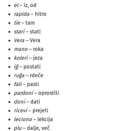
el
– iz, od
rapida
– hitro
tie
– tam
stari
– stati
Vera
– Vera
mano
– roka
koleri
– jeza
iĝ
– postati
ruĝa
– rdeče
fali
– pasti
pardoni
– oprostiti
doni
– dati
ricevi
– prejeti
leciono
– lekcija
plu
– dalje, več