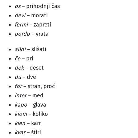
os
– prihodnji čas
devi
– morati
fermi
– zapreti
pordo
– vrata
aŭdi
– slišati
ĉe
– pri
dek
– deset
du
– dve
for
– stran, proč
inter
– med
kapo
– glava
kiom
– koliko
kien
– kam
kvar
– štiri