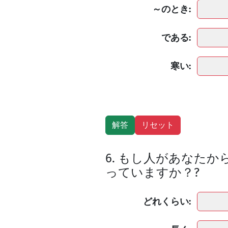
～のとき:
である:
寒い:
6. もし人があなた
っていますか？?
どれくらい: