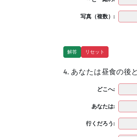
写真（複数）:
4. あなたは昼食の
どこへ:
あなたは:
行くだろう: