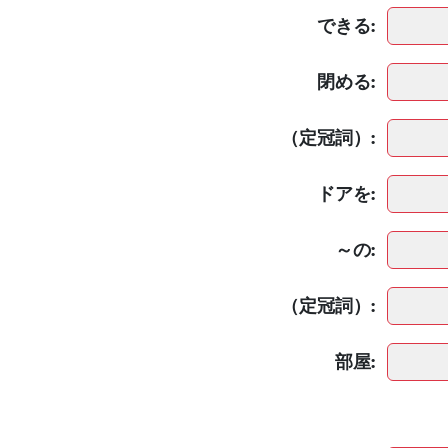
できる:
閉める:
（定冠詞）:
ドアを:
～の:
（定冠詞）:
部屋: