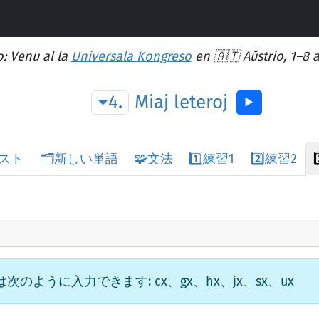
: Venu al la
Universala Kongreso
en 🇦🇹 Aŭstrio, 1–8 
4.
Miaj
leteroj
▶︎
スト
🗂️
新しい単語
🧩
文法
1️⃣
練習1
2️⃣
練習2
3
ように入力できます: cx、gx、hx、jx、sx、ux