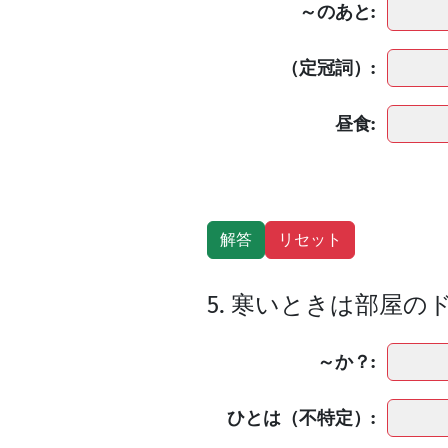
～のあと:
（定冠詞）:
昼食:
5. 寒いときは部屋
～か？:
ひとは（不特定）: