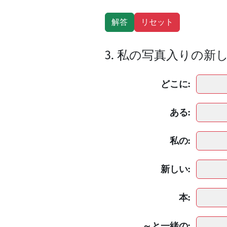
3. 私の写真入りの
どこに:
ある:
私の:
新しい:
本:
～と一緒の: