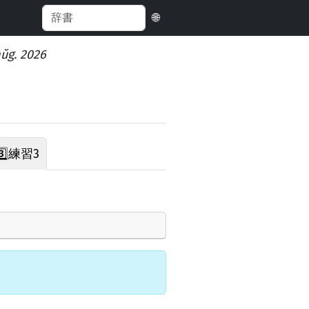
🌐
aŭg. 2026
️⃣
練習3