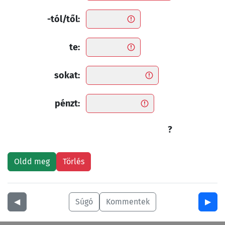
-tól/től:
te:
sokat:
pénzt:
?
◀︎
Súgó
Kommentek
▶︎