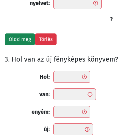
nyelvet:
?
3. Hol van az új fényképes könyvem?
Hol:
van:
enyém:
új: