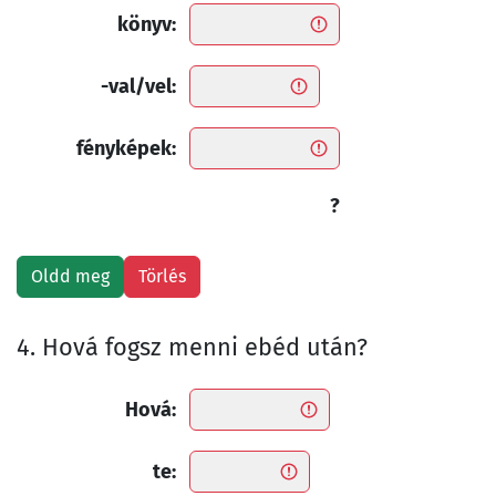
könyv:
-val/vel:
fényképek:
?
4. Hová fogsz menni ebéd után?
Hová:
te: