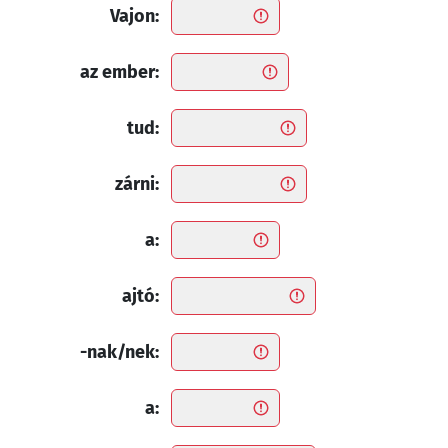
Vajon:
az ember:
tud:
zárni:
a:
ajtó:
-nak/nek:
a: