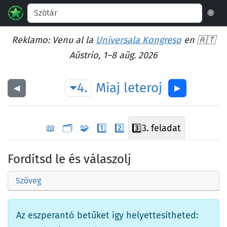
🌐
Reklamo: Venu al la
Universala Kongreso
en 🇦🇹
Aŭstrio, 1–8 aŭg. 2026
4.
Miaj
leteroj
◀︎
▶︎
📖
🗂️
🧩
1️⃣
2️⃣
3️⃣
3. feladat
Fordítsd le és válaszolj
Szöveg
Az eszperantó betűket így helyettesítheted: