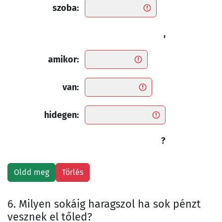
szoba:
,
amikor:
van:
hidegen:
?
6. Milyen sokáig haragszol ha sok pénzt
vesznek el tőled?