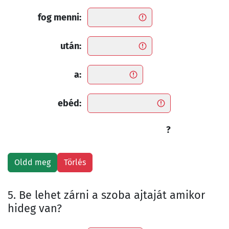
fog menni:
után:
a:
ebéd:
?
5. Be lehet zárni a szoba ajtaját amikor
hideg van?