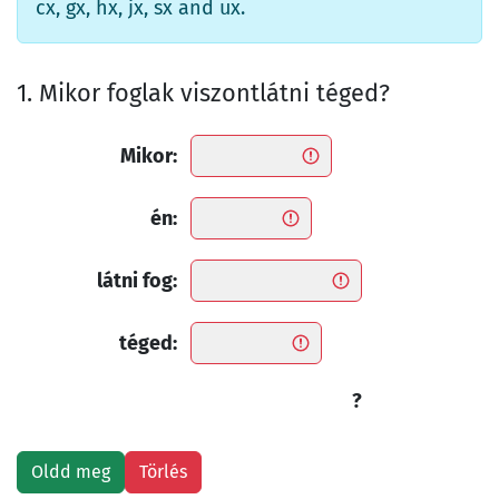
cx, gx, hx, jx, sx and ux.
1. Mikor foglak viszontlátni téged?
Mikor:
én:
látni fog:
téged:
?