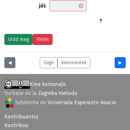
jól:
?
◀︎
Súgó
Kommentek
▶︎
Krea komunaĵo
Surbaze de la
Zagreba metodo
Subtenita de
Universala Esperanto-Asocio
Kontribuantoj
Kontribuu