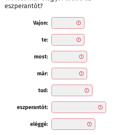
eszperantót?
Vajon:
te:
most:
már:
tud:
eszperantót:
eléggé: