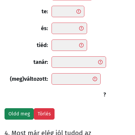
te:
és:
tiéd:
tanár:
(meg)változott:
?
4. Most már elég jól tudod az