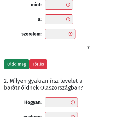
mint:
a:
szerelem:
?
2. Milyen gyakran írsz levelet a
barátnőidnek Olaszországban?
Hogyan: