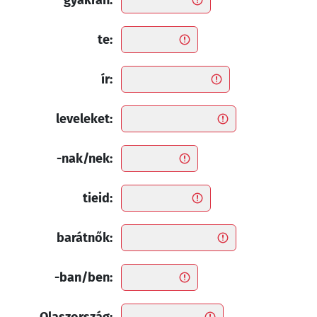
gyakran:
te:
ír:
leveleket:
-nak/nek:
tieid:
barátnők:
-ban/ben: