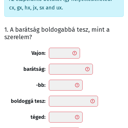
cx, gx, hx, jx, sx and ux.
1. A barátság boldogabbá tesz, mint a
szerelem?
Vajon:
barátság:
-bb:
boldoggá tesz:
téged: