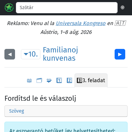
🌐
Reklamo: Venu al la
Universala Kongreso
en 🇦🇹
Aŭstrio, 1–8 aŭg. 2026
Familianoj
10.
◀︎
▶︎
kunvenas
📖
🗂️
🧩
1️⃣
2️⃣
3️⃣
3. feladat
Fordítsd le és válaszolj
Szöveg
Az eszperantó betűket így helyettesítheted: