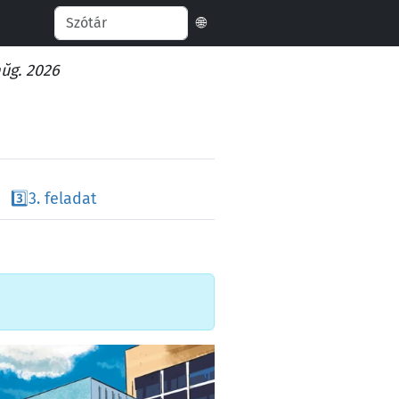
🌐
aŭg. 2026
3️⃣
3. feladat