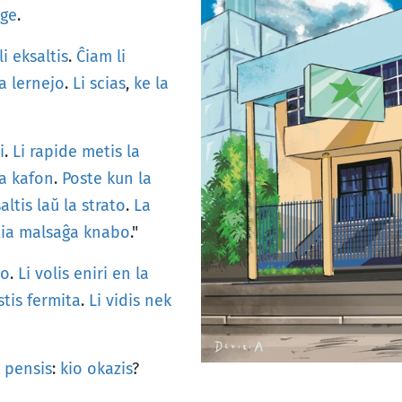
nge
.
li
eksaltis
.
Ĉiam
li
la
lernejo
.
Li
scias
,
ke
la
i
.
Li
rapide
metis
la
la
kafon
.
Poste
kun
la
saltis
laŭ
la
strato
.
La
ia
malsaĝa
knabo
."
jo
.
Li
volis
eniri
en
la
stis
fermita
.
Li
vidis
nek
pensis
:
kio
okazis
?