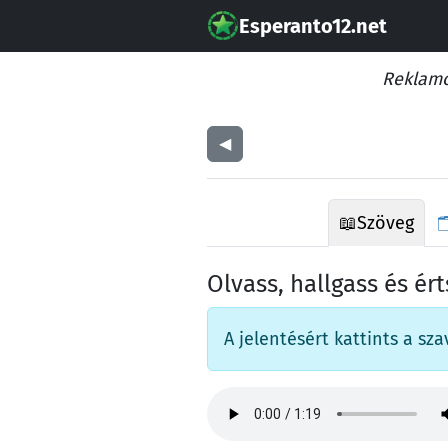
Esperanto12.net
Reklamo
◀︎
📖
Szöveg

Olvass, hallgass és ér
A jelentésért kattints a sza