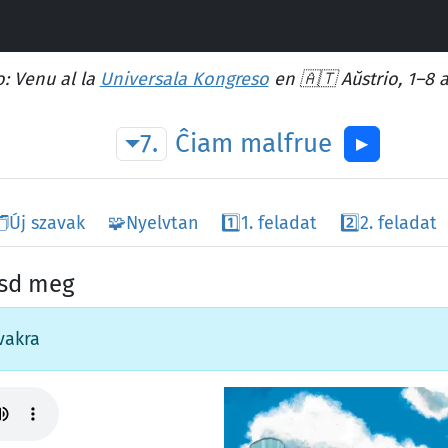
: Venu al la
Universala Kongreso
en 🇦🇹 Aŭstrio, 1–8 
7.
Ĉiam
malfrue
▶︎
️
Új szavak
🧩
Nyelvtan
1️⃣
1. feladat
2️⃣
2. feladat
tsd meg
vakra