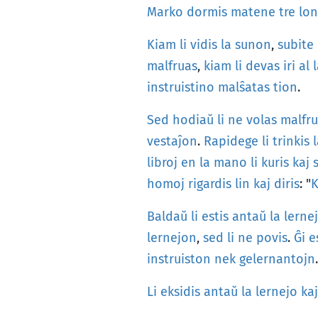
Marko
dormis
matene
tre
lo
Kiam
li
vidis
la
sunon
,
subite
malfruas
,
kiam
li
devas
iri
al
instruistino
malŝatas
tion
.
Sed
hodiaŭ
li
ne
volas
malfru
vestaĵon
.
Rapidege
li
trinkis
libroj
en
la
mano
li
kuris
kaj
homoj
rigardis
lin
kaj
diris
: "
K
Baldaŭ
li
estis
antaŭ
la
lerne
lernejon
,
sed
li
ne
povis
.
Ĝi
e
instruiston
nek
gelernantojn
.
Li
eksidis
antaŭ
la
lernejo
kaj